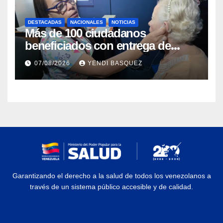
DESTACADAS
NACIONALES
NOTICIAS
Más de 100 ciudadanos
beneficiados con entrega de
prótesis auditivas en el Centro de
07/08/2026
YENDI BASQUEZ
Rehabilitación J.J. Arvelo
Garantizando el derecho a la salud de todos los venezolanos a
través de un sistema público accesible y de calidad.