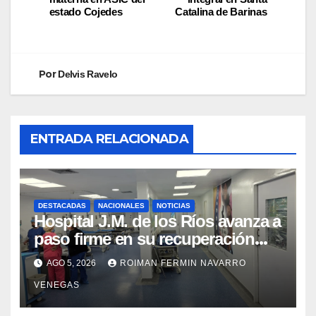
estado Cojedes
Catalina de Barinas
Por
Delvis Ravelo
ENTRADA RELACIONADA
DESTACADAS
NACIONALES
NOTICIAS
Hospital J.M. de los Ríos avanza a
paso firme en su recuperación
tras los recientes eventos
AGO 5, 2026
ROIMAN FERMIN NAVARRO
sísmicos
VENEGAS