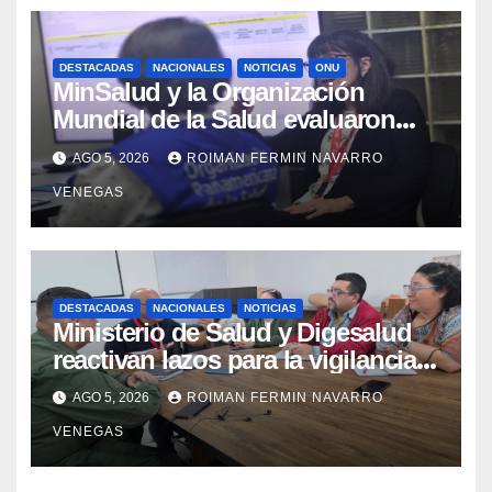
DESTACADAS
NACIONALES
NOTICIAS
ONU
MinSalud y la Organización
Mundial de la Salud evaluaron
propuesta técnica integral en
AGO 5, 2026
ROIMAN FERMIN NAVARRO
materia de agua saneamiento e
VENEGAS
higiene ante contingencia sísmica
DESTACADAS
NACIONALES
NOTICIAS
Ministerio de Salud y Digesalud
reactivan lazos para la vigilancia
epidemiológica y el control de
AGO 5, 2026
ROIMAN FERMIN NAVARRO
enfermedades
VENEGAS