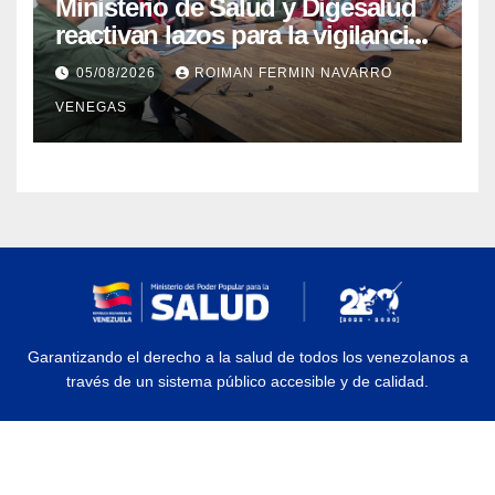
Ministerio de Salud y Digesalud
reactivan lazos para la vigilancia
epidemiológica y el control de
05/08/2026
ROIMAN FERMIN NAVARRO
enfermedades
VENEGAS
Garantizando el derecho a la salud de todos los venezolanos a
través de un sistema público accesible y de calidad.