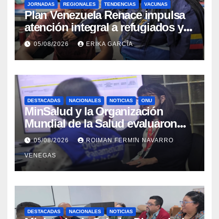
JORNADAS
REGIONALES
TENDENCIAS
VACUNAS
​Plan Venezuela Renace impulsa
atención integral a refugiados y
evaluación de vacunación en
05/08/2026
ERIKA GARCÍA
Aragua
DESTACADAS
NACIONALES
NOTICIAS
ONU
MinSalud y la Organización
Mundial de la Salud evaluaron
propuesta técnica integral en
05/08/2026
ROIMAN FERMIN NAVARRO
materia de agua saneamiento e
VENEGAS
higiene ante contingencia
sísmica
DESTACADAS
NACIONALES
NOTICIAS