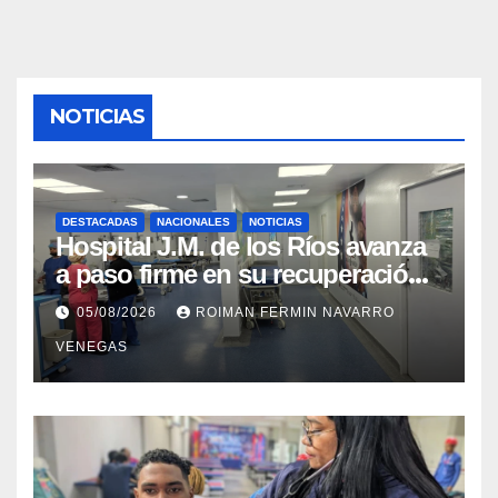
NOTICIAS
DESTACADAS
NACIONALES
NOTICIAS
Hospital J.M. de los Ríos avanza
a paso firme en su recuperación
tras los recientes eventos
05/08/2026
ROIMAN FERMIN NAVARRO
sísmicos
VENEGAS