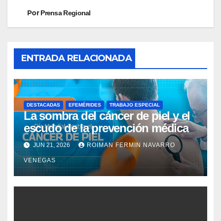
Por
Prensa Regional
ENTRADA RELACIONADA
DESTACADAS
EFEMÉRIDES
TRABAJO ESPECIAL
La sombra del cáncer de piel y el
escudo de la prevención médica
JUN 21, 2026
ROIMAN FERMIN NAVARRO
VENEGAS