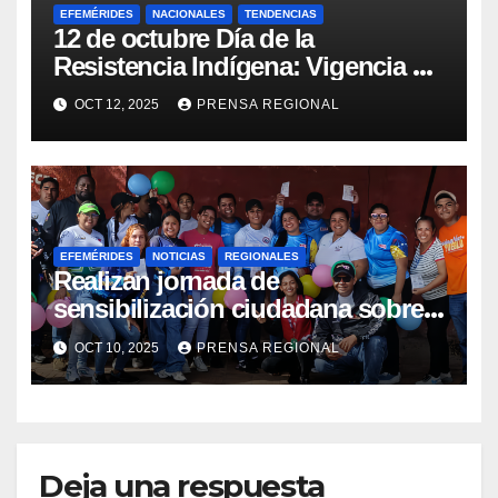
EFEMÉRIDES
NACIONALES
TENDENCIAS
12 de octubre Día de la
Resistencia Indígena: Vigencia de
la lucha y la salud pluricultural
OCT 12, 2025
PRENSA REGIONAL
EFEMÉRIDES
NOTICIAS
REGIONALES
Realizan jornada de
sensibilización ciudadana sobre
Salud Mental en Amazonas
OCT 10, 2025
PRENSA REGIONAL
Deja una respuesta