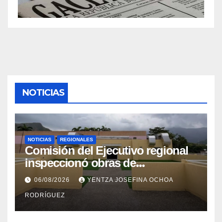
NOTICIAS
NOTICIAS
REGIONALES
Comisión del Ejecutivo regional
inspeccionó obras de
recuperación en la Maternidad
06/08/2026
YENTZA JOSEFINA OCHOA
Integral Aragua
RODRÍGUEZ