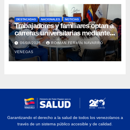
DESTACADAS
NACIONALES
NOTICIAS
Trabajadores y familiares optan a
carreras universitarias mediante
convenio entre MinSalud y la
06/08/2026
ROIMAN FERMIN NAVARRO
UCV
VENEGAS
Garantizando el derecho a la salud de todos los venezolanos a
través de un sistema público accesible y de calidad.