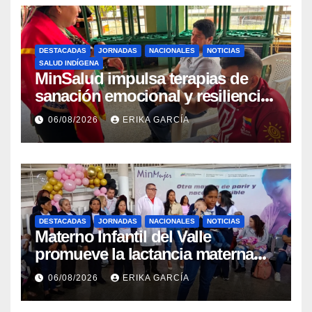
DESTACADAS
JORNADAS
NACIONALES
NOTICIAS
SALUD INDÍGENA
MinSalud impulsa terapias de
sanación emocional y resiliencia
post-sismo junto a comunidades
06/08/2026
ERIKA GARCÍA
indígenas en Caracas
DESTACADAS
JORNADAS
NACIONALES
NOTICIAS
Materno Infantil del Valle
promueve la lactancia materna
como un inicio sostenible para la
06/08/2026
ERIKA GARCÍA
vida