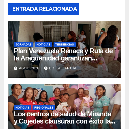
ENTRADA RELACIONADA
JORNADAS
NOTICIAS
TENDENCIAS
Plan Venezuela Renace y Ruta de
la Aragüeñidad garantizan
atención médica integral en
AGO 8, 2026
ERIKA GARCÍA
Aragua
NOTICIAS
REGIONALES
Los centros de salud de Miranda
y Cojedes clausuran con éxito la
Semana Mundial de la Lactancia