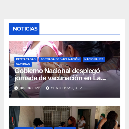
NOTICIAS
DESTACADAS
JORNADA DE VACUNACIÓN
NACIONALES
VACUNAS
Gobierno Nacional desplegó
jornada de vacunación en La
Guaira para garantizar protección
08/08/2026
YENDI BASQUEZ
epidemiológica