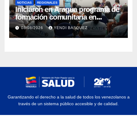
NOTICIAS
REGIONALES
Iniciaron en Aragua programa de
formación comunitaria en
atención a personas con
08/08/2026
YENDI BASQUEZ
discapacidad
Garantizando el derecho a la salud de todos los venezolanos a
través de un sistema público accesible y de calidad.