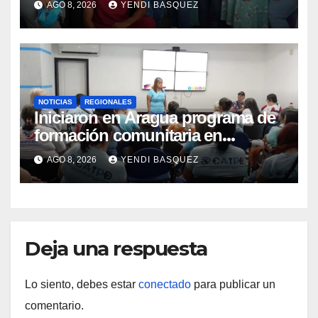
AGO 8, 2026
YENDI BASQUEZ
Materna
NOTICIAS
REGIONALES
Iniciaron en Aragua programa de
formación comunitaria en
atención a personas con
AGO 8, 2026
YENDI BASQUEZ
discapacidad
Deja una respuesta
Lo siento, debes estar
conectado
para publicar un
comentario.