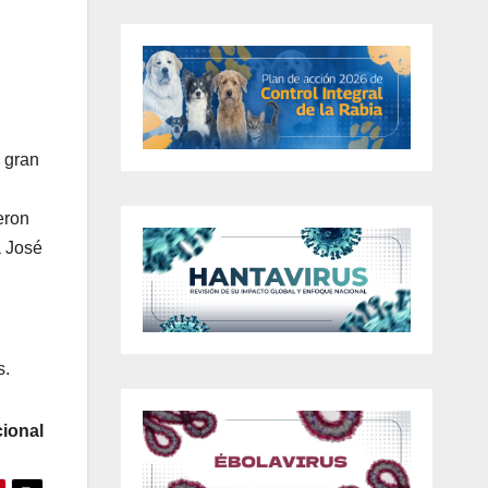
 gran
eron
a José
s.
ional