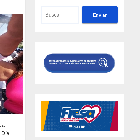
Envíar
a a
y Día