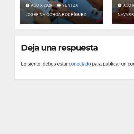
con cirugías gratuitas
integ
AGO 6, 2026
YENTZA
AGO 6
de cataratas en Zulia
con 
JOSEFINA OCHOA RODRÍGUEZ
NAVARR
camp
Guai
Deja una respuesta
Lo siento, debes estar
conectado
para publicar un co