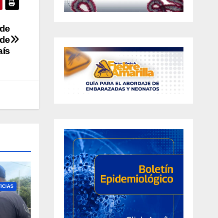
 de
 de
aís
ICIAS