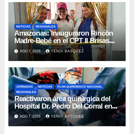
NOTICIAS
REGIONALES
​Amazonas: Inauguraron Rincón
Madre-Bebé en el CPT II Brisas
del Aeropuerto ​Inauguraron
AGO 7, 2026
YENDI BASQUEZ
Rincón
JORNADAS
NOTICIAS
PLAN QUIRÚRGICO NACIONAL
REGIONALES
Reactivaron área quirúrgica del
Hospital Dr. Pedro Del Corral en
Guárico
AGO 7, 2026
YENDI BASQUEZ