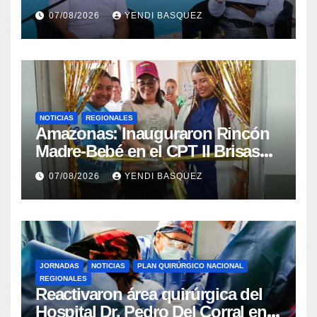
la reinauguración del CDI La
07/08/2026
YENDI BASQUEZ
Mora
NOTICIAS
REGIONALES
​Amazonas: Inauguraron Rincón
Madre-Bebé en el CPT II Brisas
del Aeropuerto ​Inauguraron
07/08/2026
YENDI BASQUEZ
Rincón
JORNADAS
NOTICIAS
PLAN QUIRÚRGICO NACIONAL
REGIONALES
Reactivaron área quirúrgica del
Hospital Dr. Pedro Del Corral en