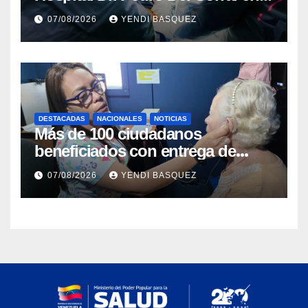
Guárico
07/08/2026
YENDI BASQUEZ
DESTACADAS
NACIONALES
NOTICIAS
Más de 100 ciudadanos
beneficiados con entrega de
prótesis auditivas en el Centro de
07/08/2026
YENDI BASQUEZ
Rehabilitación J.J. Arvelo