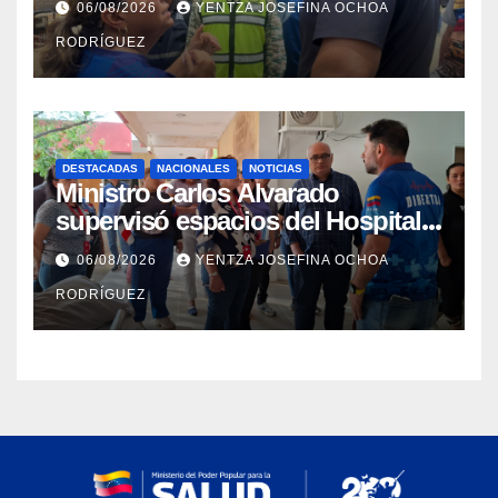
06/08/2026
YENTZA JOSEFINA OCHOA
Catia la Mar
RODRÍGUEZ
DESTACADAS
NACIONALES
NOTICIAS
Ministro Carlos Alvarado
supervisó espacios del Hospital
Dermatológico Dr. Martín Vegas
06/08/2026
YENTZA JOSEFINA OCHOA
en La Guaira
RODRÍGUEZ