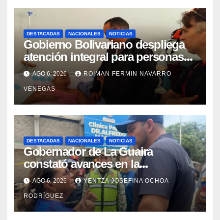
DESTACADAS
NACIONALES
NOTICIAS
Gobierno Bolivariano despliega
atención integral para personas
con discapacidad en
AGO 6, 2026
ROIMAN FERMIN NAVARRO
campamentos de La Guaira
VENEGAS
DESTACADAS
NACIONALES
NOTICIAS
Gobernador de La Guaira
constató avances en la
rehabilitación del Hospitalito de
AGO 6, 2026
YENTZA JOSEFINA OCHOA
Catia la Mar
RODRÍGUEZ