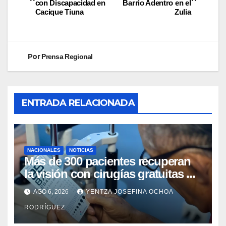
con Discapacidad en
Barrio Adentro en el
Cacique Tiuna
Zulia
Por
Prensa Regional
ENTRADA RELACIONADA
NACIONALES
NOTICIAS
Más de 300 pacientes recuperan
la visión con cirugías gratuitas de
cataratas en Zulia
AGO 6, 2026
YENTZA JOSEFINA OCHOA
RODRÍGUEZ