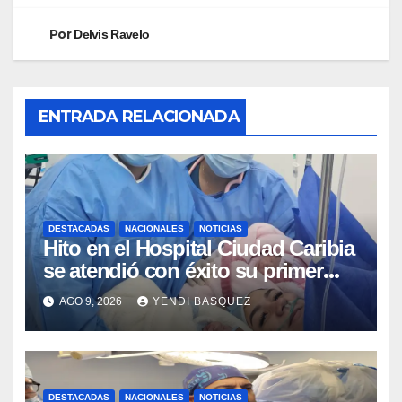
Por
Delvis Ravelo
ENTRADA RELACIONADA
DESTACADAS
NACIONALES
NOTICIAS
Hito en el Hospital Ciudad Caribia
se atendió con éxito su primer
parto gemelar
AGO 9, 2026
YENDI BASQUEZ
DESTACADAS
NACIONALES
NOTICIAS