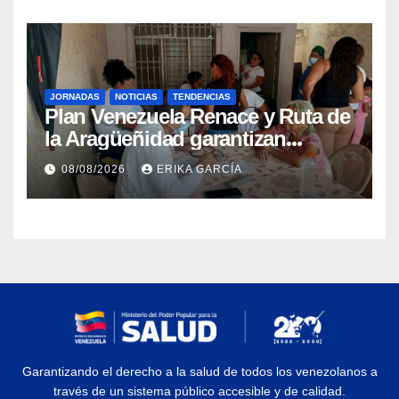
JORNADAS
NOTICIAS
TENDENCIAS
Plan Venezuela Renace y Ruta de
la Aragüeñidad garantizan
atención médica integral en
08/08/2026
ERIKA GARCÍA
Aragua
Garantizando el derecho a la salud de todos los venezolanos a
través de un sistema público accesible y de calidad.