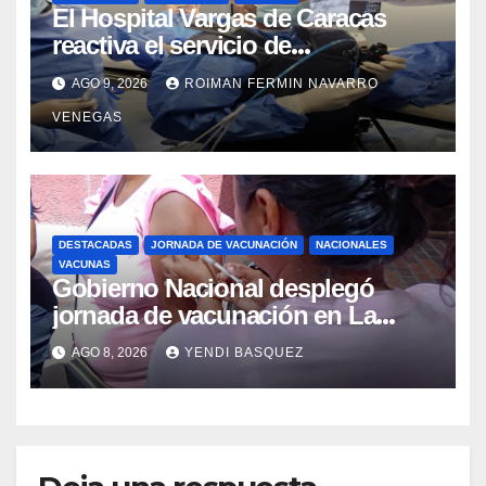
El Hospital Vargas de Caracas
reactiva el servicio de
Colangiopancreatografía
AGO 9, 2026
ROIMAN FERMIN NAVARRO
Retrógrada Endoscópica para
VENEGAS
beneficiar a cientos de pacientes
DESTACADAS
JORNADA DE VACUNACIÓN
NACIONALES
VACUNAS
Gobierno Nacional desplegó
jornada de vacunación en La
Guaira para garantizar protección
AGO 8, 2026
YENDI BASQUEZ
epidemiológica