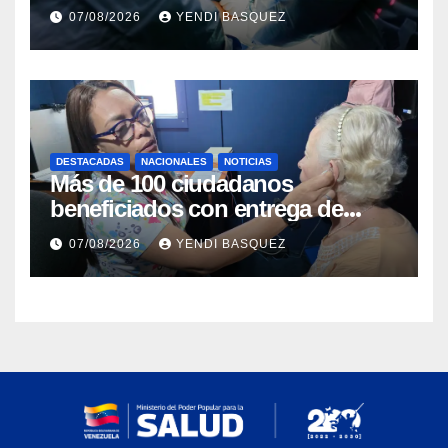
Guárico
07/08/2026
YENDI BASQUEZ
DESTACADAS
NACIONALES
NOTICIAS
Más de 100 ciudadanos
beneficiados con entrega de
prótesis auditivas en el Centro de
07/08/2026
YENDI BASQUEZ
Rehabilitación J.J. Arvelo