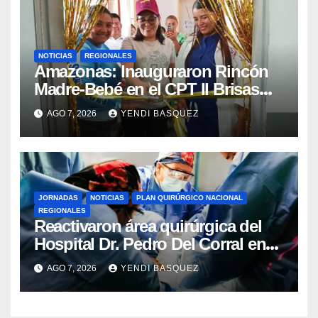
NOTICIAS
REGIONALES
​Amazonas: Inauguraron Rincón
Madre-Bebé en el CPT II Brisas
del Aeropuerto ​Inauguraron
AGO 7, 2026
YENDI BASQUEZ
Rincón
JORNADAS
NOTICIAS
PLAN QUIRÚRGICO NACIONAL
REGIONALES
Reactivaron área quirúrgica del
Hospital Dr. Pedro Del Corral en
Guárico
AGO 7, 2026
YENDI BASQUEZ