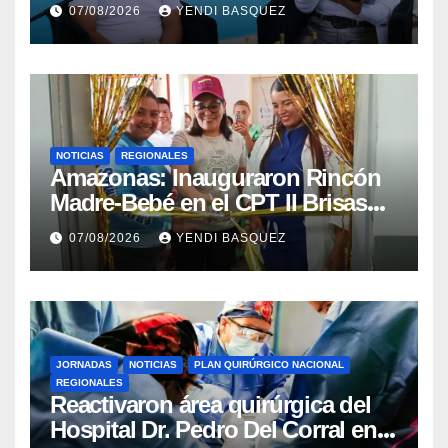
la reinauguración del CDI La
07/08/2026
YENDI BASQUEZ
Mora
NOTICIAS
REGIONALES
​Amazonas: Inauguraron Rincón
Madre-Bebé en el CPT II Brisas
del Aeropuerto ​Inauguraron
07/08/2026
YENDI BASQUEZ
Rincón
JORNADAS
NOTICIAS
PLAN QUIRÚRGICO NACIONAL
REGIONALES
Reactivaron área quirúrgica del
Hospital Dr. Pedro Del Corral en