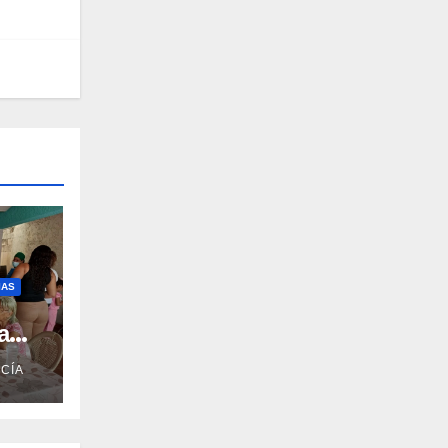
IAS
a
CÍA
n