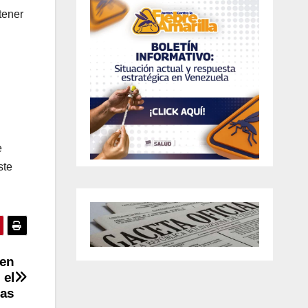
tener
e
ste
 en
 el
as