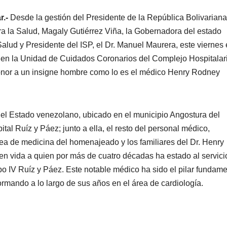
r.-
Desde la gestión del Presidente de la República Bolivarian
ara la Salud, Magaly Gutiérrez Viña, la Gobernadora del estado
Salud y Presidente del ISP, el Dr. Manuel Maurera, este viernes 
 en la Unidad de Cuidados Coronarios del Complejo Hospitalar
honor a un insigne hombre como lo es el médico Henry Rodney
l del Estado venezolano, ubicado en el municipio Angostura del
tal Ruíz y Páez; junto a ella, el resto del personal médico,
ea de medicina del homenajeado y los familiares del Dr. Henry
 en vida a quien por más de cuatro décadas ha estado al servici
o IV Ruíz y Páez. Este notable médico ha sido el pilar fundame
rmando a lo largo de sus años en el área de cardiología.