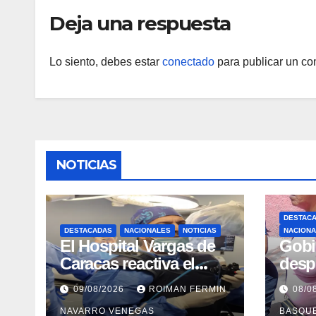
pacientes
Deja una respuesta
Lo siento, debes estar
conectado
para publicar un co
NOTICIAS
DESTAC
DESTACADAS
NACIONALES
NOTICIAS
NACION
El Hospital Vargas de
Gobi
Caracas reactiva el
desp
servicio de
vacu
09/08/2026
ROIMAN FERMIN
08/0
Colangiopancreatograf
Guair
NAVARRO VENEGAS
BASQU