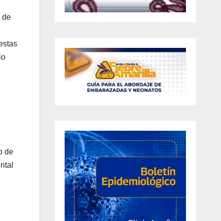
a de
estas
io
o de
ntal