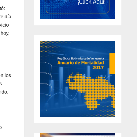
tó:
te día
icio
 hoy,
en los
s
ndo.
s
e