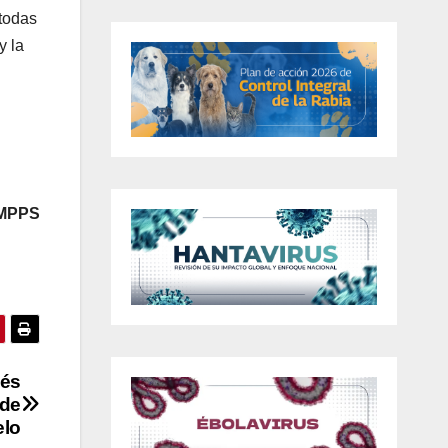
 todas
y la
 MPPS
vés
 de
elo