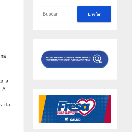
Envíar
una
ar la
. A
ar la