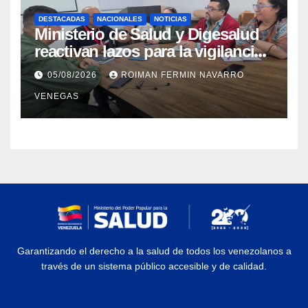
DESTACADAS
NACIONALES
NOTICIAS
Ministerio de Salud y Digesalud
reactivan lazos para la vigilancia
epidemiológica y el control de
05/08/2026
ROIMAN FERMIN NAVARRO
enfermedades
VENEGAS
Garantizando el derecho a la salud de todos los venezolanos a
través de un sistema público accesible y de calidad.