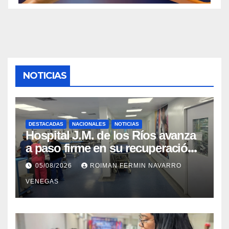
NOTICIAS
DESTACADAS
NACIONALES
NOTICIAS
Hospital J.M. de los Ríos avanza
a paso firme en su recuperación
tras los recientes eventos
05/08/2026
ROIMAN FERMIN NAVARRO
sísmicos
VENEGAS