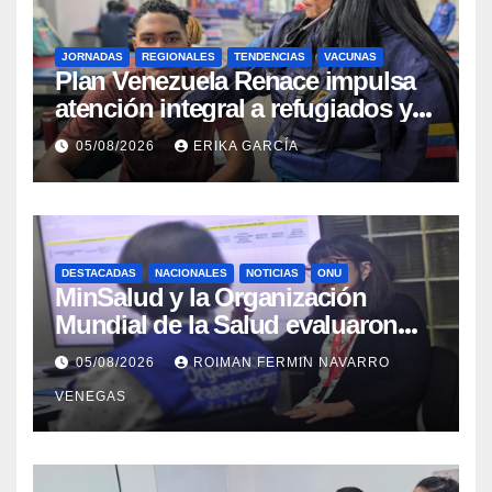
JORNADAS
REGIONALES
TENDENCIAS
VACUNAS
​Plan Venezuela Renace impulsa
atención integral a refugiados y
evaluación de vacunación en
05/08/2026
ERIKA GARCÍA
Aragua
DESTACADAS
NACIONALES
NOTICIAS
ONU
MinSalud y la Organización
Mundial de la Salud evaluaron
propuesta técnica integral en
05/08/2026
ROIMAN FERMIN NAVARRO
materia de agua saneamiento e
VENEGAS
higiene ante contingencia
sísmica