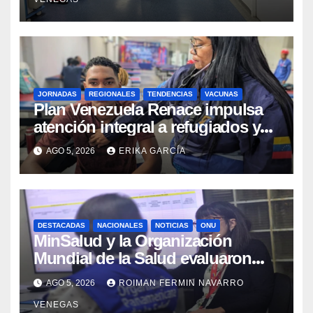
JORNADAS
REGIONALES
TENDENCIAS
VACUNAS
​Plan Venezuela Renace impulsa
atención integral a refugiados y
evaluación de vacunación en
AGO 5, 2026
ERIKA GARCÍA
Aragua
DESTACADAS
NACIONALES
NOTICIAS
ONU
MinSalud y la Organización
Mundial de la Salud evaluaron
propuesta técnica integral en
AGO 5, 2026
ROIMAN FERMIN NAVARRO
materia de agua saneamiento e
VENEGAS
higiene ante contingencia sísmica