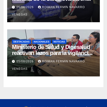
propuesta técnica integral en
05/08/2026
ROIMAN FERMIN NAVARRO
materia de agua saneamiento e
VENEGAS
higiene ante contingencia
sísmica
DESTACADAS
NACIONALES
NOTICIAS
Ministerio de Salud y Digesalud
reactivan lazos para la vigilancia
epidemiológica y el control de
05/08/2026
ROIMAN FERMIN NAVARRO
enfermedades
VENEGAS