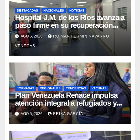
DESTACADAS
NACIONALES
NOTICIAS
Hospital J.M. de los Ríos avanza a
paso firme en su recuperación
tras los recientes eventos
AGO 5, 2026
ROIMAN FERMIN NAVARRO
sísmicos
VENEGAS
JORNADAS
REGIONALES
TENDENCIAS
VACUNAS
​Plan Venezuela Renace impulsa
atención integral a refugiados y
evaluación de vacunación en
AGO 5, 2026
ERIKA GARCÍA
Aragua