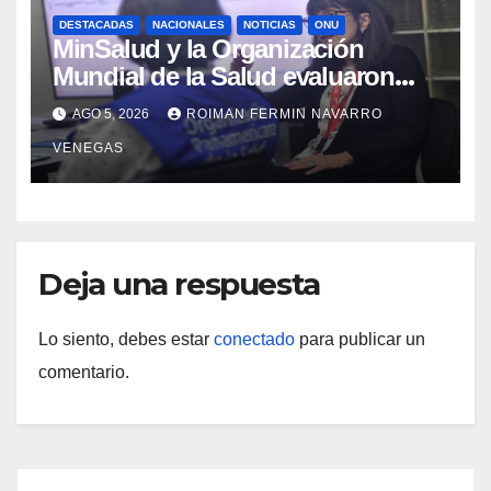
DESTACADAS
NACIONALES
NOTICIAS
ONU
MinSalud y la Organización
Mundial de la Salud evaluaron
propuesta técnica integral en
AGO 5, 2026
ROIMAN FERMIN NAVARRO
materia de agua saneamiento e
VENEGAS
higiene ante contingencia sísmica
Deja una respuesta
Lo siento, debes estar
conectado
para publicar un
comentario.