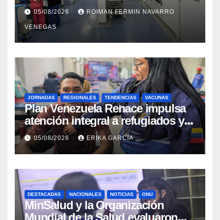
tras los recientes eventos
05/08/2026
ROIMAN FERMIN NAVARRO
sísmicos
VENEGAS
JORNADAS
REGIONALES
TENDENCIAS
VACUNAS
​Plan Venezuela Renace impulsa
atención integral a refugiados y
evaluación de vacunación en
05/08/2026
ERIKA GARCÍA
Aragua
DESTACADAS
NACIONALES
NOTICIAS
ONU
MinSalud y la Organización
Mundial de la Salud evaluaron