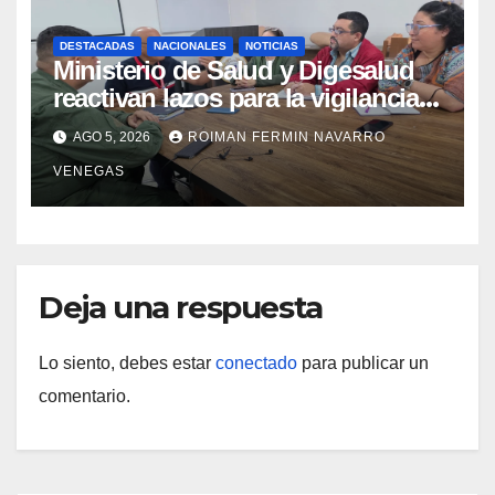
DESTACADAS
NACIONALES
NOTICIAS
Ministerio de Salud y Digesalud
reactivan lazos para la vigilancia
epidemiológica y el control de
AGO 5, 2026
ROIMAN FERMIN NAVARRO
enfermedades
VENEGAS
Deja una respuesta
Lo siento, debes estar
conectado
para publicar un
comentario.