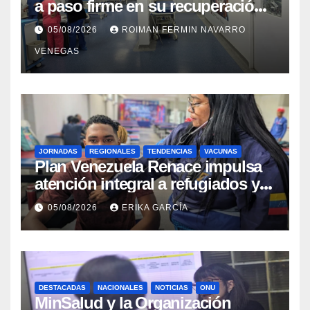
a paso firme en su recuperación
tras los recientes eventos
05/08/2026
ROIMAN FERMIN NAVARRO
sísmicos
VENEGAS
JORNADAS
REGIONALES
TENDENCIAS
VACUNAS
​Plan Venezuela Renace impulsa
atención integral a refugiados y
evaluación de vacunación en
05/08/2026
ERIKA GARCÍA
Aragua
DESTACADAS
NACIONALES
NOTICIAS
ONU
MinSalud y la Organización