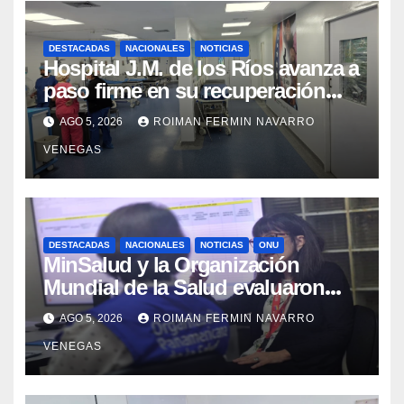
DESTACADAS
NACIONALES
NOTICIAS
Hospital J.M. de los Ríos avanza a
paso firme en su recuperación
tras los recientes eventos
AGO 5, 2026
ROIMAN FERMIN NAVARRO
sísmicos
VENEGAS
DESTACADAS
NACIONALES
NOTICIAS
ONU
MinSalud y la Organización
Mundial de la Salud evaluaron
propuesta técnica integral en
AGO 5, 2026
ROIMAN FERMIN NAVARRO
materia de agua saneamiento e
VENEGAS
higiene ante contingencia sísmica