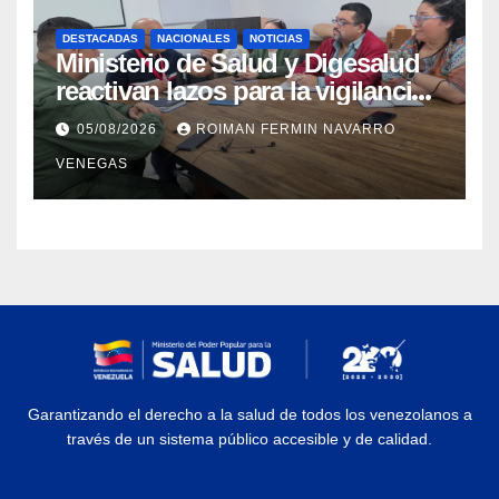
DESTACADAS
NACIONALES
NOTICIAS
Ministerio de Salud y Digesalud
reactivan lazos para la vigilancia
epidemiológica y el control de
05/08/2026
ROIMAN FERMIN NAVARRO
enfermedades
VENEGAS
Garantizando el derecho a la salud de todos los venezolanos a
través de un sistema público accesible y de calidad.