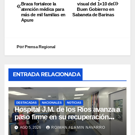
Braca fortalece la
visual del 1×10 del
atención médica para
Buen Gobierno en
más de mil familias en
Sabaneta de Barinas
Apure
Por
Prensa Regional
ENTRADA RELACIONADA
DESTACADAS
NACIONALES
NOTICIAS
Hospital J.M. de los Ríos avanza a
paso firme en su recuperación
tras los recientes eventos
AGO 5, 2026
ROIMAN FERMIN NAVARRO
sísmicos