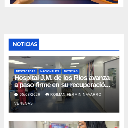
NOTICIAS
DESTACADAS
NACIONALES
NOTICIAS
Hospital J.M. de los Ríos avanza
a paso firme en su recuperación
tras los recientes eventos
05/08/2026
ROIMAN FERMIN NAVARRO
sísmicos
VENEGAS