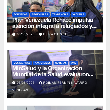
JORNADAS
REGIONALES
TENDENCIAS
VACUNAS
​Plan Venezuela Renace impulsa
atención integral a refugiados y
evaluación de vacunación en
05/08/2026
ERIKA GARCÍA
Aragua
DESTACADAS
NACIONALES
NOTICIAS
ONU
MinSalud y la Organización
Mundial de la Salud evaluaron
propuesta técnica integral en
05/08/2026
ROIMAN FERMIN NAVARRO
materia de agua saneamiento e
VENEGAS
higiene ante contingencia
sísmica