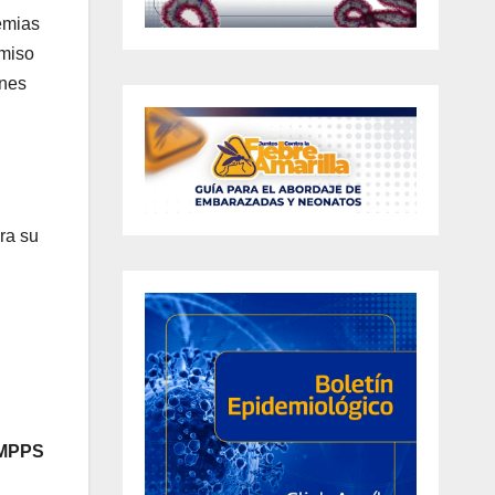
emias
omiso
ones
ra su
 MPPS