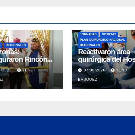
JORNADAS
NOTICIAS
PLAN QUIRÚRGICO NACIONAL
S
REGIONALES
REGIONALES
zonas:
Reactivaron área
guraron Rincón
quirúrgica del Hos
e-Bebé en el CPT
Dr. Pedro Del Corr
8/2026
YENDI
07/08/2026
YENDI
isas del
Guárico
EZ
BASQUEZ
uerto ​
guraron Rincón