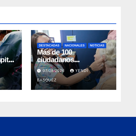
DESTACADAS
NACIONALES
NOTICIAS
Más de 100
pital
ciudadanos
al en
beneficiados con
07/08/2026
YENDI
entrega de prótesis
BASQUEZ
auditivas en el Centro
de Rehabilitación J.J.
Arvelo