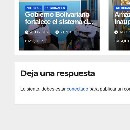
NOTICIAS
REGIONALES
NOTICIAS
Gobierno Bolivariano
​Ama
fortalece el sistema de
Inau
salud en Aragua con la
Madr
AGO 7, 2026
YENDI
AGO 7
reinauguración del CDI
II Br
BASQUEZ
BASQU
La Mora
Aerop
Inau
Deja una respuesta
Lo siento, debes estar
conectado
para publicar un co