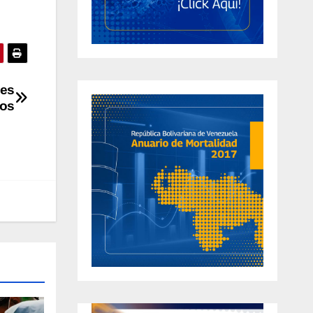
jes
nos