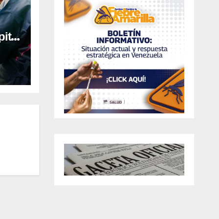
ital
al en