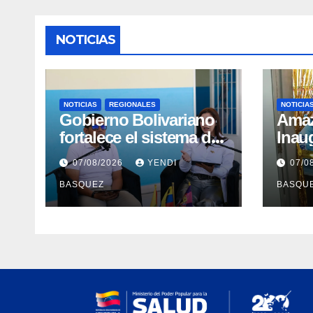
NOTICIAS
NOTICIAS
REGIONALES
NOTICIA
Gobierno Bolivariano
​Ama
fortalece el sistema de
Inau
salud en Aragua con la
Madr
07/08/2026
YENDI
07/0
reinauguración del CDI
II Br
BASQUEZ
BASQU
La Mora
Aerop
Inau