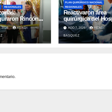
PLAN QUIRÚRGICO NACIONAL
REGIONALES
REGIONALES
zonas:
Reactivaron área
guraron Rincón
quirúrgica del Hosp
e-Bebé en el CPT
Dr. Pedro Del Corr
, 2026
YENDI
AGO 7, 2026
YENDI
isas del
Guárico
EZ
BASQUEZ
uerto ​
guraron Rincón
mentario.