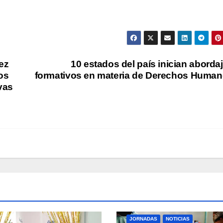
ez
10 estados del país inician aborda
os
formativos en materia de Derechos Huma
vas
JORNADAS
NOTICIAS