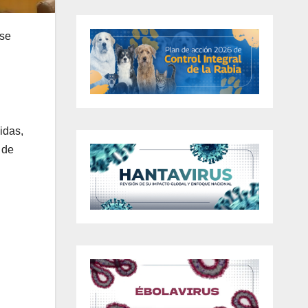
 se
idas,
 de