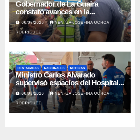
Gobernador de La Guaira
constató avances en la
rehabilitación del Hospitalito de
06/08/2026
YENTZA JOSEFINA OCHOA
Catia la Mar
RODRÍGUEZ
DESTACADAS
NACIONALES
NOTICIAS
Ministro Carlos Alvarado
supervisó espacios del Hospital
Dermatológico Dr. Martín Vegas
06/08/2026
YENTZA JOSEFINA OCHOA
en La Guaira
RODRÍGUEZ