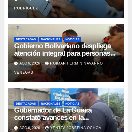
RODRÍGUEZ
DESTACADAS
NACIONALES
NOTICIAS
Gobierno Bolivariano despliega
atención integral para personas
con discapacidad en
AGO 6, 2026
ROIMAN FERMIN NAVARRO
campamentos de La Guaira
VENEGAS
DESTACADAS
NACIONALES
NOTICIAS
Gobernador de La Guaira
constató avances en la
rehabilitación del Hospitalito de
AGO 6, 2026
YENTZA JOSEFINA OCHOA