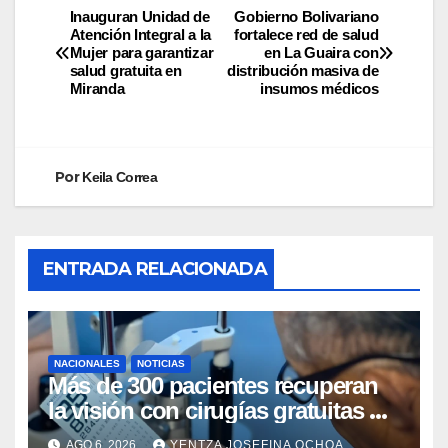
Inauguran Unidad de
Gobierno Bolivariano
Atención Integral a la
fortalece red de salud
Mujer para garantizar
en La Guaira con
salud gratuita en
distribución masiva de
Miranda
insumos médicos
Por
Keila Correa
ENTRADA RELACIONADA
NACIONALES
NOTICIAS
Más de 300 pacientes recuperan
la visión con cirugías gratuitas de
cataratas en Zulia
AGO 6, 2026
YENTZA JOSEFINA OCHOA