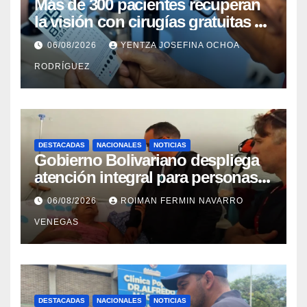
Más de 300 pacientes recuperan
la visión con cirugías gratuitas de
cataratas en Zulia
06/08/2026
YENTZA JOSEFINA OCHOA
RODRÍGUEZ
DESTACADAS
NACIONALES
NOTICIAS
Gobierno Bolivariano despliega
atención integral para personas
con discapacidad en
06/08/2026
ROIMAN FERMIN NAVARRO
campamentos de La Guaira
VENEGAS
DESTACADAS
NACIONALES
NOTICIAS