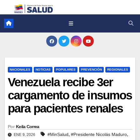
NACIONALES
NOTICIAS
POPULARES
PREVENCIÓN
REGIONALES
Venezuela recibe 3er
cargamento de insumos
para pacientes renales
Por
Keila Correa
,
,
#MinSalud
#Presidente Nicolás Maduro
ENE 9, 2026