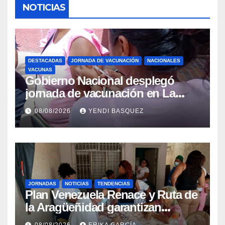
NOTICIAS
DESTACADAS
JORNADA DE VACUNACIÓN
NACIONALES
VACUNAS
Gobierno Nacional desplegó
jornada de vacunación en La
Guaira para garantizar protección
08/08/2026
YENDI BASQUEZ
epidemiológica
JORNADAS
NOTICIAS
TENDENCIAS
Plan Venezuela Renace y Ruta de
la Aragüeñidad garantizan
atención médica integral en
08/08/2026
ERIKA GARCÍA