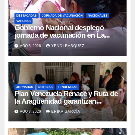
DESTACADAS
JORNADA DE VACUNACIÓN
NACIONALES
VACUNAS
Gobierno Nacional desplegó
jornada de vacunación en La
Guaira para garantizar protección
AGO 8, 2026
YENDI BASQUEZ
epidemiológica
JORNADAS
NOTICIAS
TENDENCIAS
Plan Venezuela Renace y Ruta de
la Aragüeñidad garantizan
atención médica integral en
AGO 8, 2026
ERIKA GARCÍA
Aragua