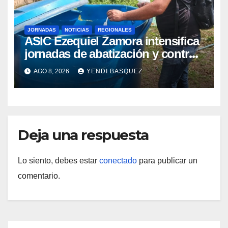
JORNADAS
NOTICIAS
REGIONALES
ASIC Ezequiel Zamora intensifica
jornadas de abatización y control
de vectores en comunidades del
AGO 8, 2026
YENDI BASQUEZ
Guárico
Deja una respuesta
Lo siento, debes estar
conectado
para publicar un
comentario.