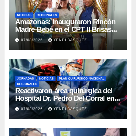
NOTICIAS
REGIONALES
​Amazonas: Inauguraron Rincón
Madre-Bebé en el CPT II Brisas
del Aeropuerto ​Inauguraron
07/08/2026
YENDI BASQUEZ
Rincón
JORNADAS
NOTICIAS
PLAN QUIRÚRGICO NACIONAL
REGIONALES
Reactivaron área quirúrgica del
Hospital Dr. Pedro Del Corral en
Guárico
07/08/2026
YENDI BASQUEZ