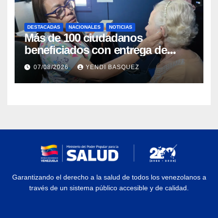
DESTACADAS
NACIONALES
NOTICIAS
Más de 100 ciudadanos
beneficiados con entrega de
prótesis auditivas en el Centro de
07/08/2026
YENDI BASQUEZ
Rehabilitación J.J. Arvelo
Garantizando el derecho a la salud de todos los venezolanos a
través de un sistema público accesible y de calidad.