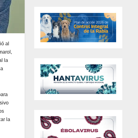
ió al
marol,
l la
na
.
para
sivo
os
ar la