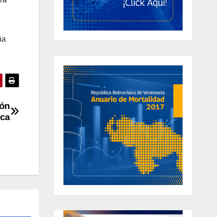
ña
ión
ica