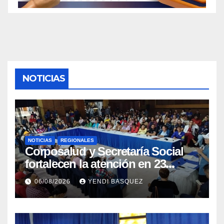
NOTICIAS
NOTICIAS
REGIONALES
Corposalud y Secretaría Social
fortalecen la atención en 23
municipios
06/08/2026
YENDI BASQUEZ