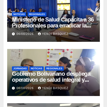
NOTICIAS
REGIONALES
Ministerio de Salud Capacita a 36
Profesionales para erradicar la
Tuberculosis en Yaracuy
06/08/2026
YENDI BASQUEZ
JORNADAS
NOTICIAS
REGIONALES
Gobierno Bolivariano despliega
operativos de salud integral y
protección social en los
06/08/2026
YENDI BASQUEZ
municipios Sucre y Mario
Briceño Iragorry del estado
Aragua