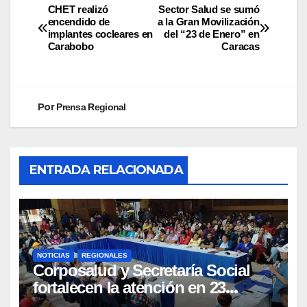
CHET realizó
Sector Salud se sumó
encendido de
a la Gran Movilización
implantes cocleares en
del “23 de Enero” en
Carabobo
Caracas
Por
Prensa Regional
ENTRADA RELACIONADA
NOTICIAS
REGIONALES
Corposalud y Secretaría Social
fortalecen la atención en 23
municipios