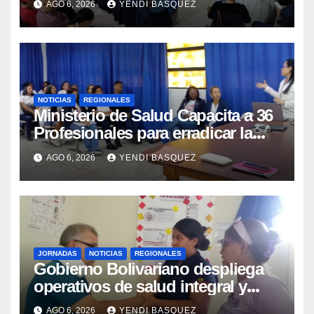
AGO 6, 2026
YENDI BASQUEZ
NOTICIAS
REGIONALES
Ministerio de Salud Capacita a 36
Profesionales para erradicar la
Tuberculosis en Yaracuy
AGO 6, 2026
YENDI BASQUEZ
JORNADAS
NOTICIAS
REGIONALES
Gobierno Bolivariano despliega
operativos de salud integral y
protección social en los
AGO 6, 2026
YENDI BASQUEZ