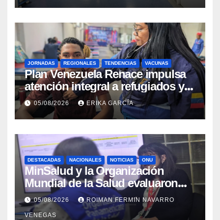
JORNADAS
REGIONALES
TENDENCIAS
VACUNAS
​Plan Venezuela Renace impulsa
atención integral a refugiados y
evaluación de vacunación en
05/08/2026
ERIKA GARCÍA
Aragua
DESTACADAS
NACIONALES
NOTICIAS
ONU
MinSalud y la Organización
Mundial de la Salud evaluaron
propuesta técnica integral en
05/08/2026
ROIMAN FERMIN NAVARRO
materia de agua saneamiento e
VENEGAS
higiene ante contingencia