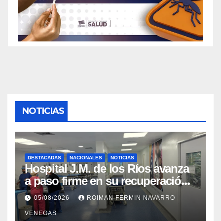
NOTICIAS
DESTACADAS
NACIONALES
NOTICIAS
Hospital J.M. de los Ríos avanza
a paso firme en su recuperación
tras los recientes eventos
05/08/2026
ROIMAN FERMIN NAVARRO
sísmicos
VENEGAS