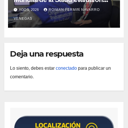
propuesta técnica integral en
AGO 5, 2026
ROIMAN FERMIN NAVARRO
materia de agua saneamiento e
VENEGAS
higiene ante contingencia sísmica
Deja una respuesta
Lo siento, debes estar
conectado
para publicar un
comentario.