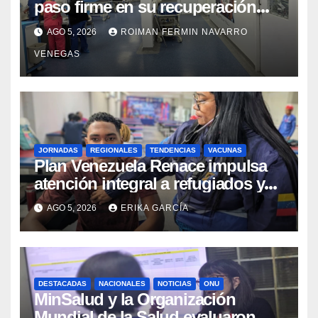
paso firme en su recuperación
tras los recientes eventos
AGO 5, 2026
ROIMAN FERMIN NAVARRO
sísmicos
VENEGAS
JORNADAS
REGIONALES
TENDENCIAS
VACUNAS
​Plan Venezuela Renace impulsa
atención integral a refugiados y
evaluación de vacunación en
AGO 5, 2026
ERIKA GARCÍA
Aragua
DESTACADAS
NACIONALES
NOTICIAS
ONU
MinSalud y la Organización
Mundial de la Salud evaluaron