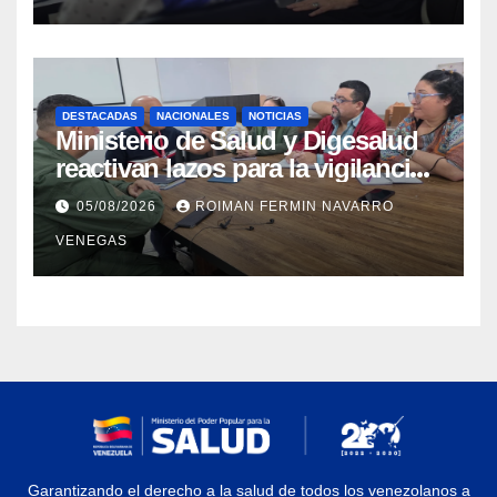
sísmica
DESTACADAS
NACIONALES
NOTICIAS
Ministerio de Salud y Digesalud
reactivan lazos para la vigilancia
epidemiológica y el control de
05/08/2026
ROIMAN FERMIN NAVARRO
enfermedades
VENEGAS
Garantizando el derecho a la salud de todos los venezolanos a