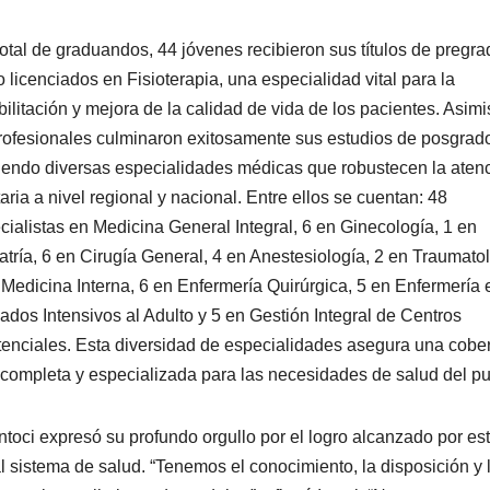
total de graduandos, 44 jóvenes recibieron sus títulos de pregra
 licenciados en Fisioterapia, una especialidad vital para la
bilitación y mejora de la calidad de vida de los pacientes. Asim
rofesionales culminaron exitosamente sus estudios de posgrad
iendo diversas especialidades médicas que robustecen la aten
taria a nivel regional y nacional. Entre ellos se cuentan: 48
cialistas en Medicina General Integral, 6 en Ginecología, 1 en
atría, 6 en Cirugía General, 4 en Anestesiología, 2 en Traumatol
 Medicina Interna, 6 en Enfermería Quirúrgica, 5 en Enfermería 
ados Intensivos al Adulto y 5 en Gestión Integral de Centros
tenciales. Esta diversidad de especialidades asegura una cober
completa y especializada para las necesidades de salud del pu
toci expresó su profundo orgullo por el logro alcanzado por es
l sistema de salud. “Tenemos el conocimiento, la disposición y 