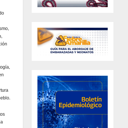
do
ismo,
o,
ción
ogía,
en
tura
eblo.
tos
la