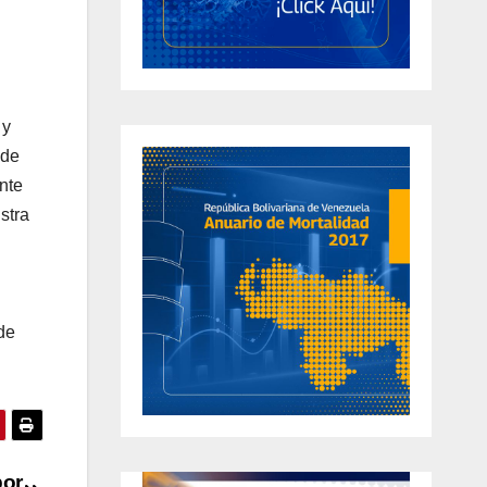
 y
 de
nte
stra
 de
por