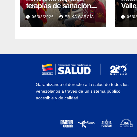
terapias de sanación
Vall
emocional y resiliencia
lact
06/08/2026
ERIKA GARCÍA
06/0
post-sismo junto a
como
comunidades
soste
indígenas en Caracas
Garantizando el derecho a la salud de todos los
venezolanos a través de un sistema público
accesible y de calidad.