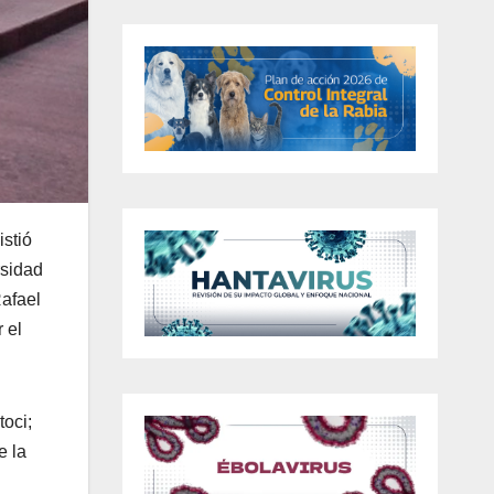
istió
rsidad
Rafael
 el
toci;
e la