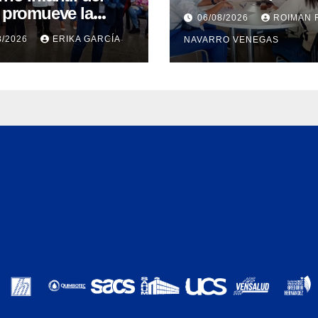
carreras universita
e promueve la
06/08/2026
ROIMAN 
mediante conveni
ancia materna
8/2026
ERIKA GARCÍA
NAVARRO VENEGAS
entre MinSalud y l
 un inicio
UCV
nible para la vida