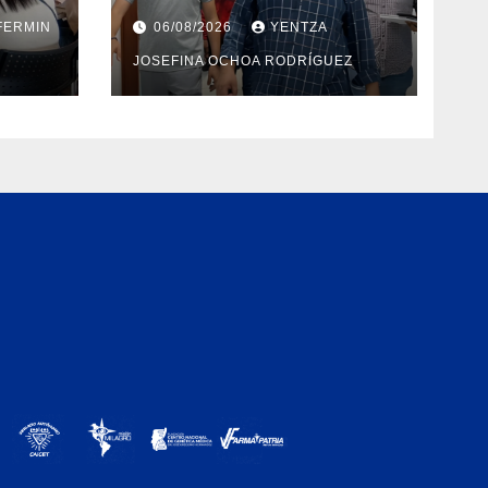
rias
rehabilitación integral
FERMIN
06/08/2026
YENTZA
o
en el Hospital Dr. José
JOSEFINA OCHOA RODRÍGUEZ
a
María Vargas