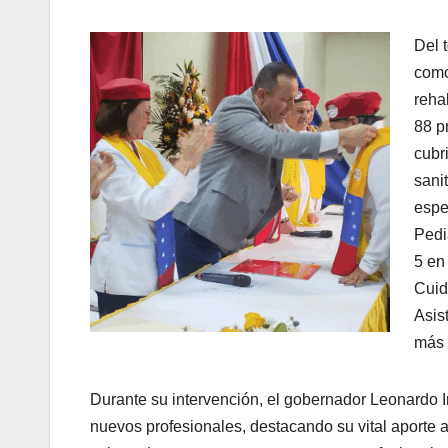
Del 
como
reha
88 p
cubr
sani
espe
Pedi
5 en
Cuid
Asis
más 
Durante su intervención, el gobernador Leonardo In
nuevos profesionales, destacando su vital aporte a