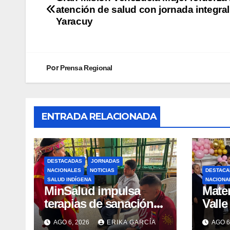
atención de salud con jornada integral
Yaracuy
Por
Prensa Regional
ENTRADA RELACIONADA
DESTACADAS
JORNADAS
NACIONALES
NOTICIAS
DESTACA
SALUD INDÍGENA
NACIONA
MinSalud impulsa
Mater
terapias de sanación
Valle
emocional y resiliencia
lacta
AGO 6, 2026
ERIKA GARCÍA
AGO 6
post-sismo junto a
como