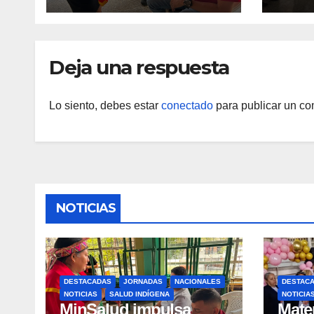
comunidades
soste
indígenas en Caracas
Deja una respuesta
Lo siento, debes estar
conectado
para publicar un co
NOTICIAS
DESTACADAS
JORNADAS
NACIONALES
DESTAC
NOTICIAS
SALUD INDÍGENA
NOTICIA
MinSalud impulsa
Mater