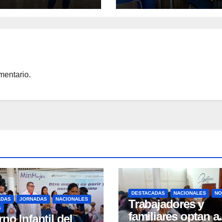
UCV
nible para la vida
mentario.
DESTACADAS
NACIONALES
NO
ADAS
JORNADAS
NACIONALES
Trabajadores y
S
familiares optan a
no Infantil del