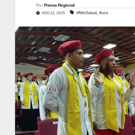
Por
Prensa Regional
,
#MinSalud
#ucs
AGO 22, 2025