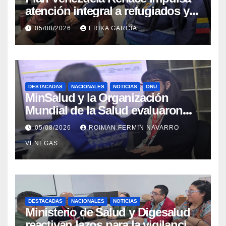
atención integral a refugiados y
evaluación de vacunación en
05/08/2026
ERIKA GARCÍA
Aragua
DESTACADAS
NACIONALES
NOTICIAS
ONU
MinSalud y la Organización
Mundial de la Salud evaluaron
propuesta técnica integral en
05/08/2026
ROIMAN FERMIN NAVARRO
materia de agua saneamiento e
VENEGAS
higiene ante contingencia
sísmica
DESTACADAS
NACIONALES
NOTICIAS
Ministerio de Salud y Digesalud
reactivan lazos para la vigilancia