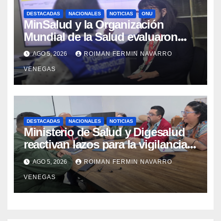
DESTACADAS
NACIONALES
NOTICIAS
ONU
MinSalud y la Organización
Mundial de la Salud evaluaron
propuesta técnica integral en
AGO 5, 2026
ROIMAN FERMIN NAVARRO
materia de agua saneamiento e
VENEGAS
higiene ante contingencia sísmica
DESTACADAS
NACIONALES
NOTICIAS
Ministerio de Salud y Digesalud
reactivan lazos para la vigilancia
epidemiológica y el control de
AGO 5, 2026
ROIMAN FERMIN NAVARRO
enfermedades
VENEGAS