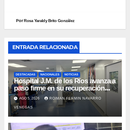
Por
Rosa Yaraldy Brito González
ENTRADA RELACIONADA
DESTACADAS
NACIONALES
NOTICIAS
Hospital J.M. de los Ríos avanza a
paso firme en su recuperación
tras los recientes eventos
AGO 5, 2026
ROIMAN FERMIN NAVARRO
sísmicos
VENEGAS