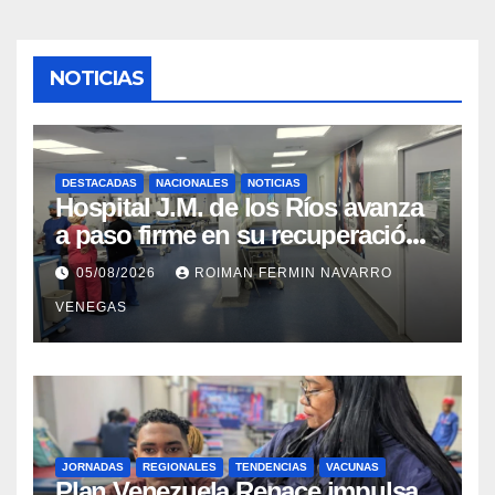
NOTICIAS
DESTACADAS
NACIONALES
NOTICIAS
Hospital J.M. de los Ríos avanza
a paso firme en su recuperación
tras los recientes eventos
05/08/2026
ROIMAN FERMIN NAVARRO
sísmicos
VENEGAS
JORNADAS
REGIONALES
TENDENCIAS
VACUNAS
​Plan Venezuela Renace impulsa