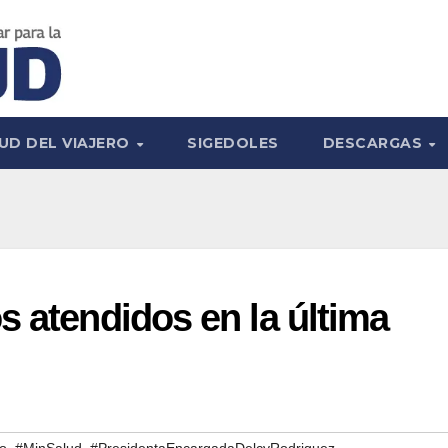
UD DEL VIAJERO
SIGEDOLES
DESCARGAS
s atendidos en la última
,
,
do
#MinSalud
#PresidentaEncargadaDelcyRodriguez