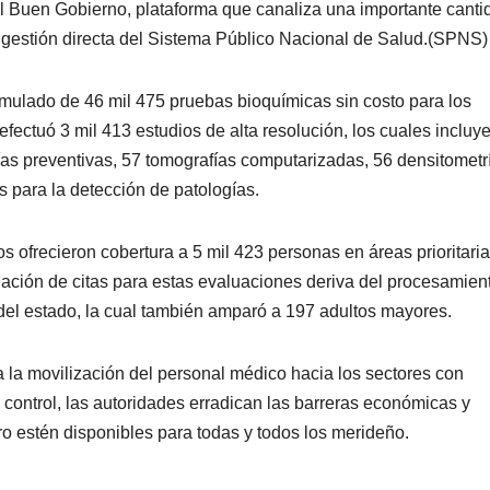
 Buen Gobierno, plataforma que canaliza una importante canti
la gestión directa del Sistema Público Nacional de Salud.(SPNS)
mulado de 46 mil 475 pruebas bioquímicas sin costo para los
efectuó 3 mil 413 estudios de alta resolución, los cuales incluy
ías preventivas, 57 tomografías computarizadas, 56 densitometr
 para la detección de patologías.
s ofrecieron cobertura a 5 mil 423 personas en áreas prioritari
gnación de citas para estas evaluaciones deriva del procesamien
l del estado, la cual también amparó a 197 adultos mayores.
za la movilización del personal médico hacia los sectores con
ontrol, las autoridades erradican las barreras económicas y
o estén disponibles para todas y todos los merideño.