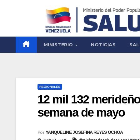
MINISTERIO
NOTICIAS
SAL
REGIONALES
12 mil 132 merideño
semana de mayo
Por
YANQUELINE JOSEFINA REYES OCHOA
#ministrodesaludcarlosalvara