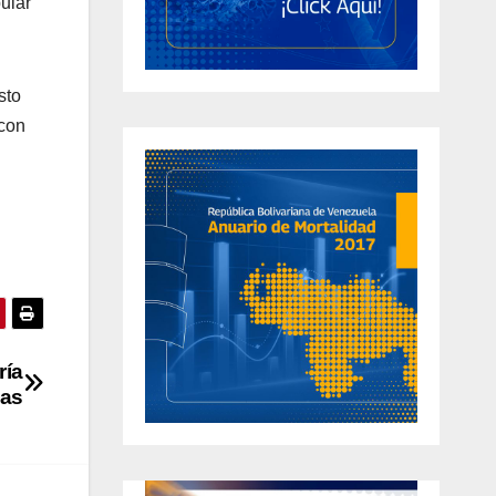
ular
sto
 con
ría
gas