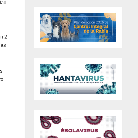
dad
en 2
ías
as
to