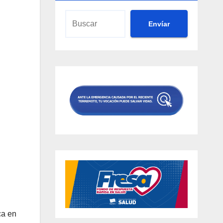
Envíar
ca en