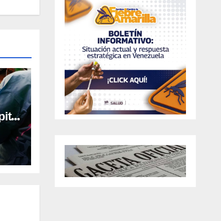
ital
al en