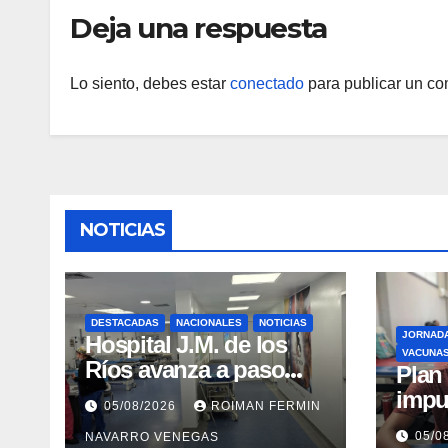
Deja una respuesta
Lo siento, debes estar
conectado
para publicar un co
NOTICIAS
DESTACADAS
NACIONALES
NOTICIAS
JORNAD
Hospital J.M. de los
VACUNA
Ríos avanza a paso
​Pla
firme en su
impu
05/08/2026
ROIMAN FERMIN
recuperación tras los
integ
05/0
NAVARRO VENEGAS
recientes eventos