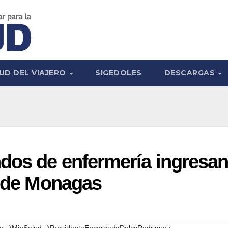
UD DEL VIAJERO
SIGEDOLES
DESCARGAS
dos de enfermería ingresa
n de Monagas
,
,
do
#MinSalud
#PresidentaEncargadaDelcyRodriguez