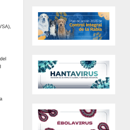
VSA),
del
l
la