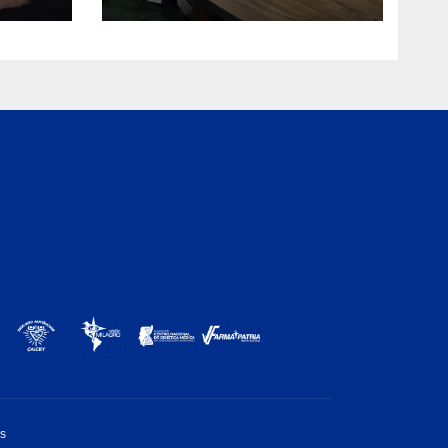
 e
enfermedades
ica
os