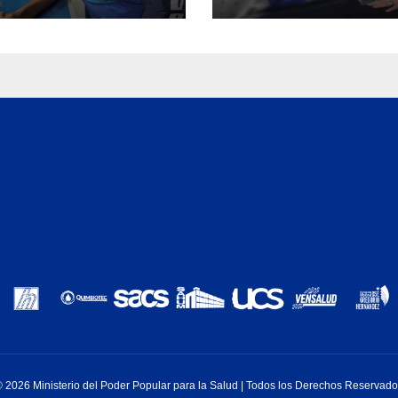
uación de
agua saneamiento
nación en Aragua
higiene ante
contingencia sísm
 2026 Ministerio del Poder Popular para la Salud | Todos los Derechos Reservad