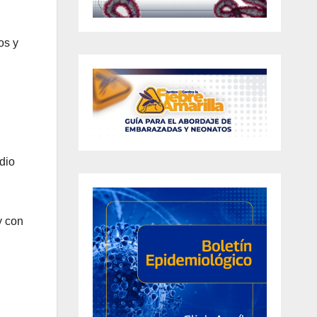
os y
dio
y con