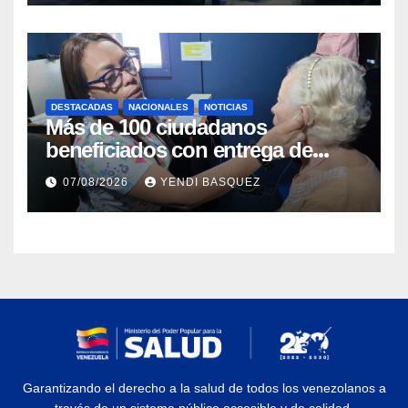
DESTACADAS
NACIONALES
NOTICIAS
Más de 100 ciudadanos
beneficiados con entrega de
prótesis auditivas en el Centro de
07/08/2026
YENDI BASQUEZ
Rehabilitación J.J. Arvelo
Garantizando el derecho a la salud de todos los venezolanos a