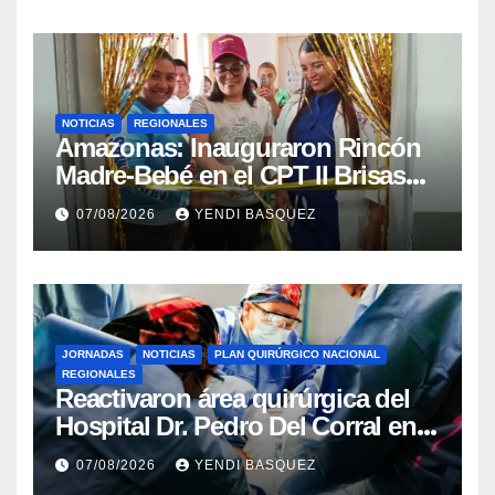
NOTICIAS
REGIONALES
​Amazonas: Inauguraron Rincón
Madre-Bebé en el CPT II Brisas
del Aeropuerto ​Inauguraron
07/08/2026
YENDI BASQUEZ
Rincón
JORNADAS
NOTICIAS
PLAN QUIRÚRGICO NACIONAL
REGIONALES
Reactivaron área quirúrgica del
Hospital Dr. Pedro Del Corral en
Guárico
07/08/2026
YENDI BASQUEZ