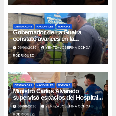
DESTACADAS
NACIONALES
NOTICIAS
Gobernador de La Guaira
constató avances en la
rehabilitación del Hospitalito de
06/08/2026
YENTZA JOSEFINA OCHOA
Catia la Mar
RODRÍGUEZ
DESTACADAS
NACIONALES
NOTICIAS
Ministro Carlos Alvarado
supervisó espacios del Hospital
Dermatológico Dr. Martín Vegas
06/08/2026
YENTZA JOSEFINA OCHOA
en La Guaira
RODRÍGUEZ