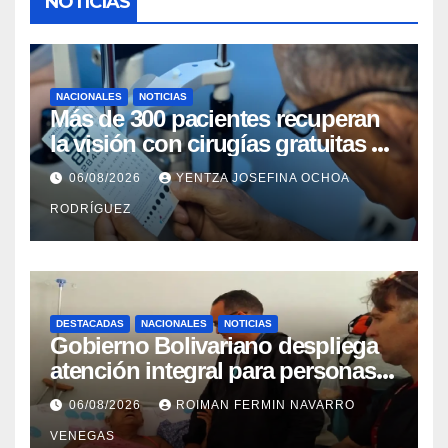
NOTICIAS
NACIONALES
NOTICIAS
Más de 300 pacientes recuperan
la visión con cirugías gratuitas de
cataratas en Zulia
06/08/2026
YENTZA JOSEFINA OCHOA
RODRÍGUEZ
DESTACADAS
NACIONALES
NOTICIAS
Gobierno Bolivariano despliega
atención integral para personas
con discapacidad en
06/08/2026
ROIMAN FERMIN NAVARRO
campamentos de La Guaira
VENEGAS