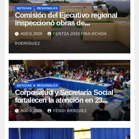
NOTICIAS
REGIONALES
Comisión del Ejecutivo regional
inspeccionó obras de
recuperación en la Maternidad
AGO 6, 2026
YENTZA JOSEFINA OCHOA
Integral Aragua
RODRÍGUEZ
NOTICIAS
REGIONALES
Corposalud y Secretaría Social
fortalecen la atención en 23
municipios
AGO 6, 2026
YENDI BASQUEZ