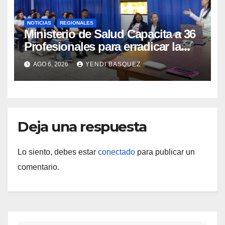
NOTICIAS
REGIONALES
Ministerio de Salud Capacita a 36
Profesionales para erradicar la
Tuberculosis en Yaracuy
AGO 6, 2026
YENDI BASQUEZ
Deja una respuesta
Lo siento, debes estar
conectado
para publicar un
comentario.