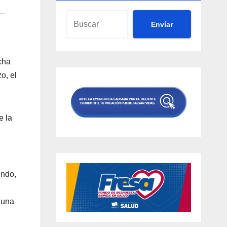
Envíar
cha
o, el
e la
undo,
 una