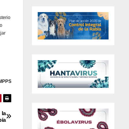
sterio
ro
jar
 MPPS
 la
pía