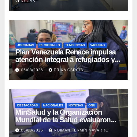
VENEGAS
JORNADAS
REGIONALES
TENDENCIAS
VACUNAS
​Plan Venezuela Renace impulsa
atención integral a refugiados y
evaluación de vacunación en
05/08/2026
ERIKA GARCÍA
Aragua
DESTACADAS
NACIONALES
NOTICIAS
ONU
MinSalud y la Organización
Mundial de la Salud evaluaron
propuesta técnica integral en
05/08/2026
ROIMAN FERMIN NAVARRO
materia de agua saneamiento e