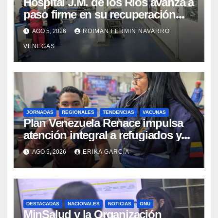
Hospital J.M. de los Ríos avanza a
paso firme en su recuperación
tras los recientes eventos
AGO 5, 2026
ROIMAN FERMIN NAVARRO
sísmicos
VENEGAS
JORNADAS
REGIONALES
TENDENCIAS
VACUNAS
​Plan Venezuela Renace impulsa
atención integral a refugiados y
evaluación de vacunación en
AGO 5, 2026
ERIKA GARCÍA
Aragua
DESTACADAS
NACIONALES
NOTICIAS
ONU
MinSalud y la Organización