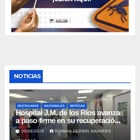
NOTICIAS
DESTACADAS
NACIONALES
NOTICIAS
Hospital J.M. de los Ríos avanza
a paso firme en su recuperación
tras los recientes eventos
05/08/2026
ROIMAN FERMIN NAVARRO
sísmicos