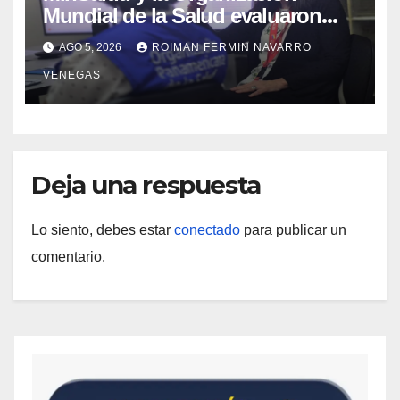
Mundial de la Salud evaluaron
propuesta técnica integral en
AGO 5, 2026
ROIMAN FERMIN NAVARRO
materia de agua saneamiento e
VENEGAS
higiene ante contingencia sísmica
Deja una respuesta
Lo siento, debes estar
conectado
para publicar un
comentario.