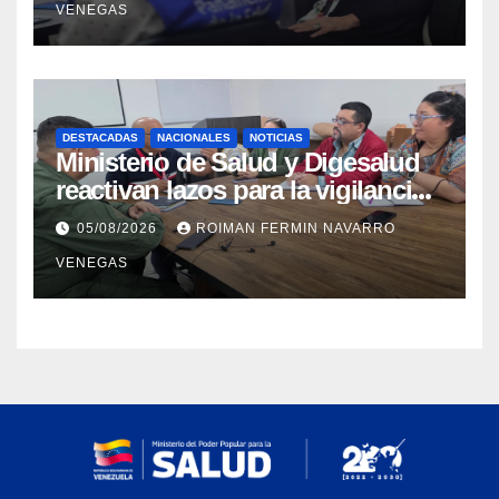
VENEGAS
higiene ante contingencia
sísmica
DESTACADAS
NACIONALES
NOTICIAS
Ministerio de Salud y Digesalud
reactivan lazos para la vigilancia
epidemiológica y el control de
05/08/2026
ROIMAN FERMIN NAVARRO
enfermedades
VENEGAS