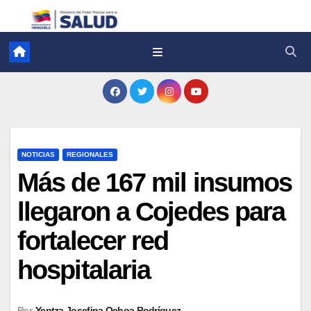
NOTICIAS
REGIONALES
​Más de 167 mil insumos
llegaron a Cojedes para
fortalecer red
hospitalaria
Por
Yentza Josefina Ochoa Rodríguez