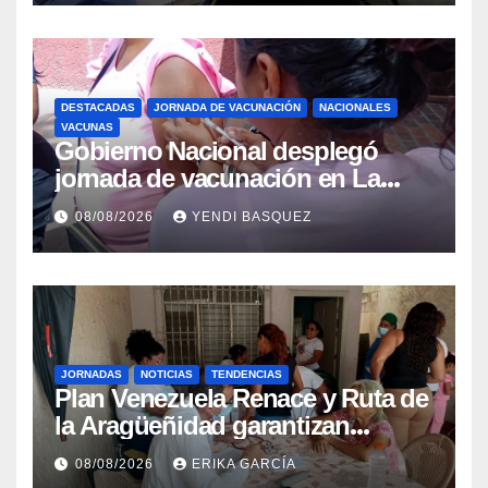
DESTACADAS
JORNADA DE VACUNACIÓN
NACIONALES
VACUNAS
Gobierno Nacional desplegó
jornada de vacunación en La
Guaira para garantizar protección
08/08/2026
YENDI BASQUEZ
epidemiológica
JORNADAS
NOTICIAS
TENDENCIAS
Plan Venezuela Renace y Ruta de
la Aragüeñidad garantizan
atención médica integral en
08/08/2026
ERIKA GARCÍA
Aragua