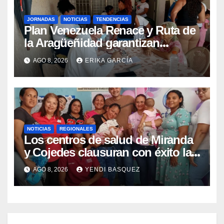
JORNADAS
NOTICIAS
TENDENCIAS
Plan Venezuela Renace y Ruta de
la Aragüeñidad garantizan
atención médica integral en
AGO 8, 2026
ERIKA GARCÍA
Aragua
NOTICIAS
REGIONALES
Los centros de salud de Miranda
y Cojedes clausuran con éxito la
Semana Mundial de la Lactancia
AGO 8, 2026
YENDI BASQUEZ
Materna