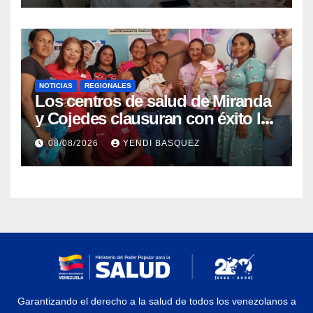
NOTICIAS
REGIONALES
Los centros de salud de Miranda
y Cojedes clausuran con éxito la
Semana Mundial de la Lactancia
08/08/2026
YENDI BASQUEZ
Materna
Garantizando el derecho a la salud de todos los venezolanos a