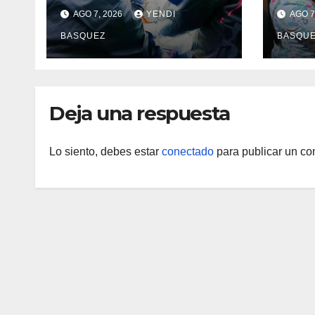
Dr. Pedro Del Corral en
bene
AGO 7, 2026
YENDI
AGO 7
Guárico
entre
BASQUEZ
BASQU
audit
de Re
Arve
Deja una respuesta
Lo siento, debes estar
conectado
para publicar un co