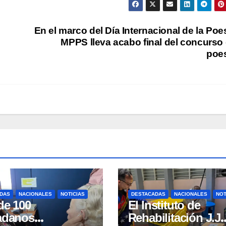
En el marco del Día Internacional de la Poe
MPPS lleva acabo final del concurso
poe
DAS
NACIONALES
NOTICIAS
DESTACADAS
NACIONALES
NOT
de 100
El Instituto de
adanos
Rehabilitación J.J