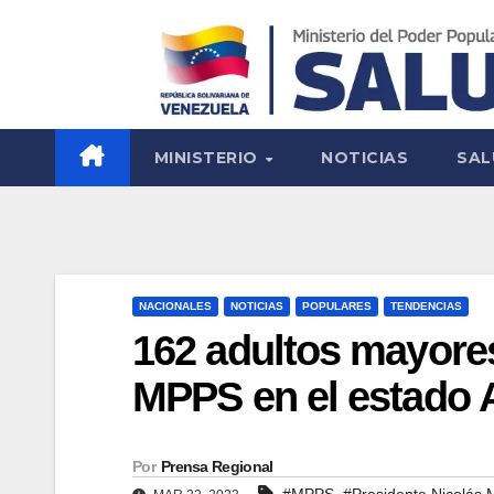
MINISTERIO
NOTICIAS
SAL
NACIONALES
NOTICIAS
POPULARES
TENDENCIAS
162 adultos mayores
MPPS en el estado 
Por
Prensa Regional
,
#MPPS
#Presidente Nicolás