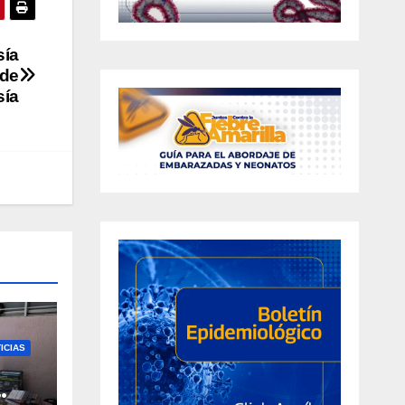
sía
 de
sía
ICIAS