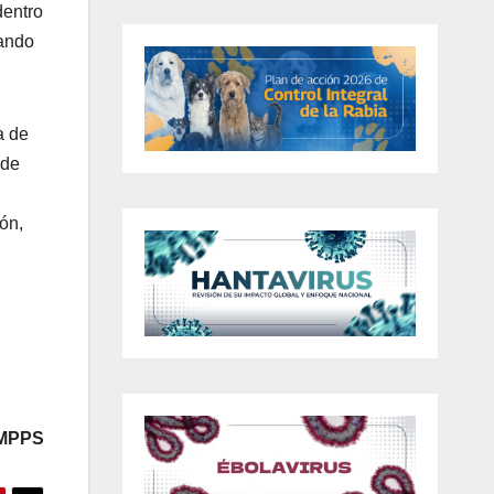
dentro
iando
a de
 de
ón,
 MPPS