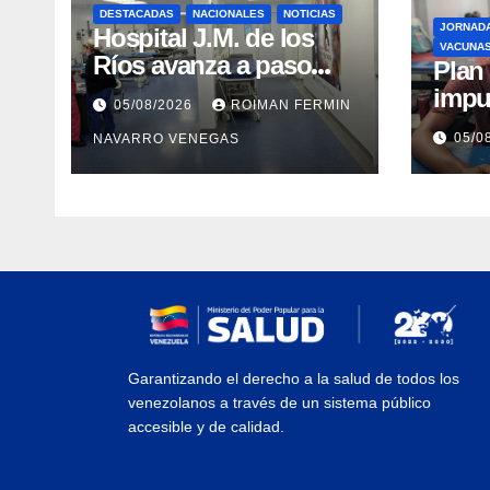
DESTACADAS
NACIONALES
NOTICIAS
JORNAD
Hospital J.M. de los
VACUNA
Ríos avanza a paso
​Pla
firme en su
impu
05/08/2026
ROIMAN FERMIN
recuperación tras los
integ
05/0
NAVARRO VENEGAS
recientes eventos
eval
sísmicos
vacu
Garantizando el derecho a la salud de todos los
venezolanos a través de un sistema público
accesible y de calidad.