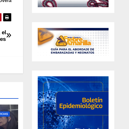
overa
 el
res
ICIAS