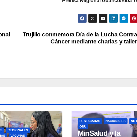
Prensa Regional Guárico/Elba Y
onal
Trujillo conmemora Día de la Lucha Contra
Cáncer mediante charlas y talle
DESTACADAS
NACIONALES
NOT
ONU
AS
REGIONALES
MinSalud y la
IAS
VACUNAS