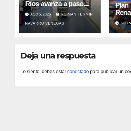
Ríos avanza a paso
​Plan
firme en su
Rena
AGO 5, 2026
ROIMAN FERMIN
recuperación tras los
atenc
AGO 5
NAVARRO VENEGAS
recientes eventos
refug
sísmicos
eval
vacu
Deja una respuesta
Lo siento, debes estar
conectado
para publicar un co