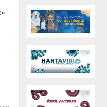
) del
lo