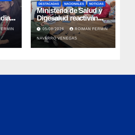
DESTACADAS
NACIONALES
NOTICIAS
Ministerio de Salud y
dial
Digesalud reactivan
aron
lazos para la vigilancia
FERMIN
05/08/2026
ROIMAN FERMIN
epidemiológica y el
NAVARRO VENEGAS
a de
control de
 e
enfermedades
ica