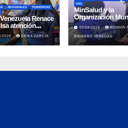
ONU
AS
REGIONALES
TENDENCIAS
MinSalud y la
S
Organización Mun
n Venezuela Renace
de la Salud evalu
lsa atención
05/08/2026
ROIMAN 
propuesta técnica
ral a refugiados y
8/2026
ERIKA GARCÍA
NAVARRO VENEGAS
integral en materi
uación de
agua saneamiento
nación en Aragua
higiene ante
contingencia sísm