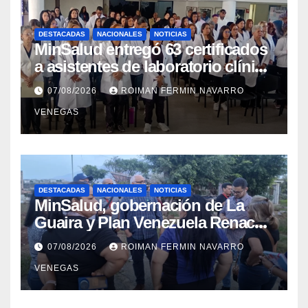
DESTACADAS
NACIONALES
NOTICIAS
MinSalud entregó 63 certificados
a asistentes de laboratorio clínico
para garantizar respaldo legal y
07/08/2026
ROIMAN FERMIN NAVARRO
profesional
VENEGAS
DESTACADAS
NACIONALES
NOTICIAS
MinSalud, gobernación de La
Guaira y Plan Venezuela Renace
iniciaron la rehabilitación integral
07/08/2026
ROIMAN FERMIN NAVARRO
del Centro Psicofamiliar El Niño y
VENEGAS
el Mar