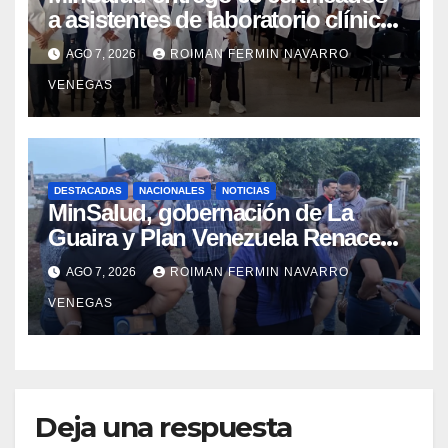
a asistentes de laboratorio clínico
para garantizar respaldo legal y
AGO 7, 2026
ROIMAN FERMIN NAVARRO
profesional
VENEGAS
DESTACADAS
NACIONALES
NOTICIAS
MinSalud, gobernación de La
Guaira y Plan Venezuela Renace
iniciaron la rehabilitación integral
AGO 7, 2026
ROIMAN FERMIN NAVARRO
del Centro Psicofamiliar El Niño y
VENEGAS
el Mar
Deja una respuesta