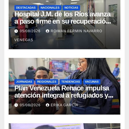
DESTACADAS
NACIONALES
NOTICIAS
Hospital J.M. de los Ríos avanza
a paso firme en su recuperación
tras los recientes eventos
05/08/2026
ROIMAN FERMIN NAVARRO
sísmicos
VENEGAS
JORNADAS
REGIONALES
TENDENCIAS
VACUNAS
​Plan Venezuela Renace impulsa
atención integral a refugiados y
evaluación de vacunación en
05/08/2026
ERIKA GARCÍA
Aragua