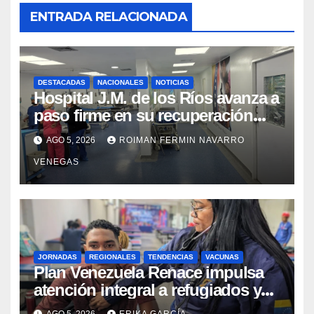
ENTRADA RELACIONADA
DESTACADAS
NACIONALES
NOTICIAS
Hospital J.M. de los Ríos avanza a
paso firme en su recuperación
tras los recientes eventos
AGO 5, 2026
ROIMAN FERMIN NAVARRO
sísmicos
VENEGAS
JORNADAS
REGIONALES
TENDENCIAS
VACUNAS
​Plan Venezuela Renace impulsa
atención integral a refugiados y
evaluación de vacunación en