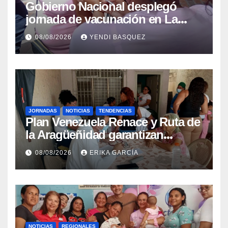
Gobierno Nacional desplegó
jornada de vacunación en La
Guaira para garantizar protección
08/08/2026
YENDI BASQUEZ
epidemiológica
JORNADAS
NOTICIAS
TENDENCIAS
Plan Venezuela Renace y Ruta de
la Aragüeñidad garantizan
atención médica integral en
08/08/2026
ERIKA GARCÍA
Aragua
NOTICIAS
REGIONALES