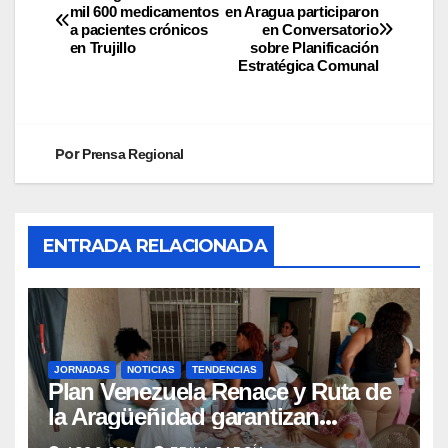
mil 600 medicamentos
en Aragua participaron
a pacientes crónicos
en Conversatorio
en Trujillo
sobre Planificación
Estratégica Comunal
Por
Prensa Regional
ENTRADA RELACIONADA
JORNADAS
NOTICIAS
TENDENCIAS
Plan Venezuela Renace y Ruta de
la Aragüeñidad garantizan
atención médica integral en