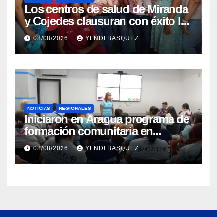
Los centros de salud de Miranda
y Cojedes clausuran con éxito la
Semana Mundial de la Lactancia
08/08/2026
YENDI BASQUEZ
Materna
NOTICIAS
REGIONALES
Iniciaron en Aragua programa de
formación comunitaria en
atención a personas con
08/08/2026
YENDI BASQUEZ
discapacidad