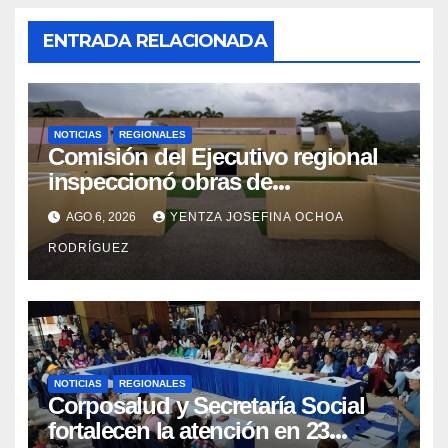
ENTRADA RELACIONADA
NOTICIAS
REGIONALES
Comisión del Ejecutivo regional
inspeccionó obras de
recuperación en la Maternidad
AGO 6, 2026
YENTZA JOSEFINA OCHOA
Integral Aragua
RODRÍGUEZ
NOTICIAS
REGIONALES
Corposalud y Secretaría Social
fortalecen la atención en 23