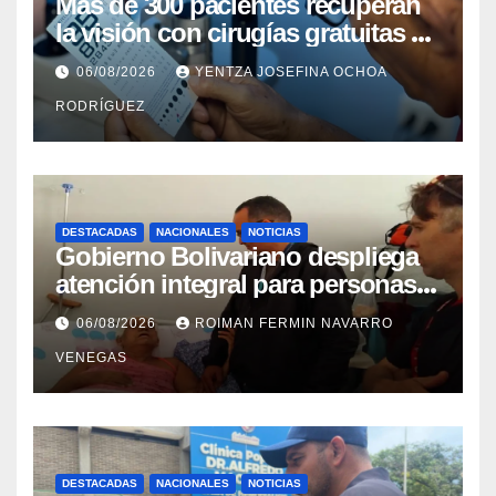
Más de 300 pacientes recuperan
la visión con cirugías gratuitas de
cataratas en Zulia
06/08/2026
YENTZA JOSEFINA OCHOA
RODRÍGUEZ
DESTACADAS
NACIONALES
NOTICIAS
Gobierno Bolivariano despliega
atención integral para personas
con discapacidad en
06/08/2026
ROIMAN FERMIN NAVARRO
campamentos de La Guaira
VENEGAS
DESTACADAS
NACIONALES
NOTICIAS