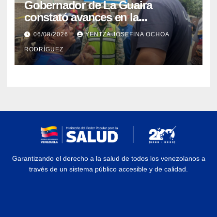
Gobernador de La Guaira
constató avances en la
rehabilitación del Hospitalito de
06/08/2026
YENTZA JOSEFINA OCHOA
Catia la Mar
RODRÍGUEZ
Garantizando el derecho a la salud de todos los venezolanos a
través de un sistema público accesible y de calidad.