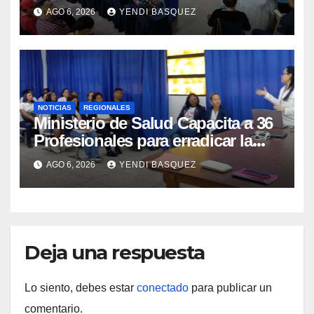
municipios
AGO 6, 2026
YENDI BASQUEZ
NOTICIAS
REGIONALES
Ministerio de Salud Capacita a 36
Profesionales para erradicar la
Tuberculosis en Yaracuy
AGO 6, 2026
YENDI BASQUEZ
Deja una respuesta
Lo siento, debes estar
conectado
para publicar un
comentario.