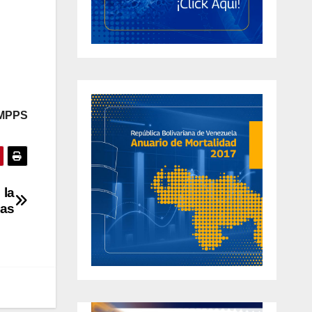
 MPPS
 la
cas