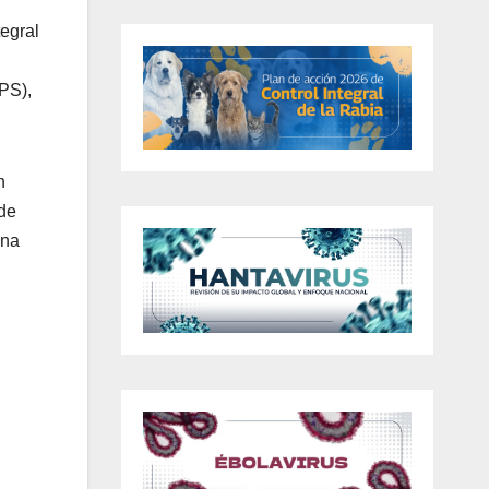
egral
PPS),
n
 de
ina