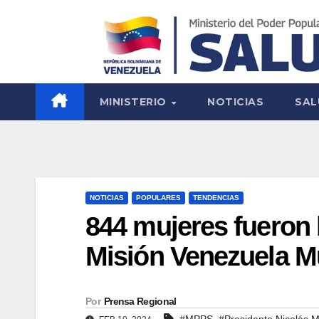
MINISTERIO
NOTICIAS
SAL
NOTICIAS
POPULARES
TENDENCIAS
844 mujeres fueron 
Misión Venezuela M
Por
Prensa Regional
,
#MPPS
#Presidente Nicolás 