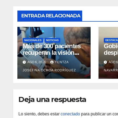
ENTRADA RELACIONADA
NACIONALES
NOTICIAS
DESTACA
Más de 300 pacientes
Gobi
recuperan la visión
desp
con cirugías gratuitas
integ
AGO 6, 2026
YENTZA
AGO 6
de cataratas en Zulia
con 
JOSEFINA OCHOA RODRÍGUEZ
NAVARR
camp
Guai
Deja una respuesta
Lo siento, debes estar
conectado
para publicar un co