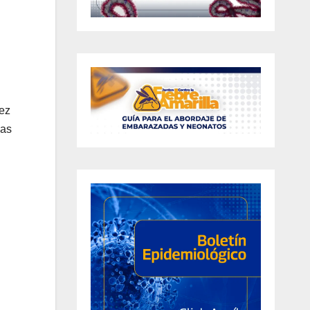
rez
las