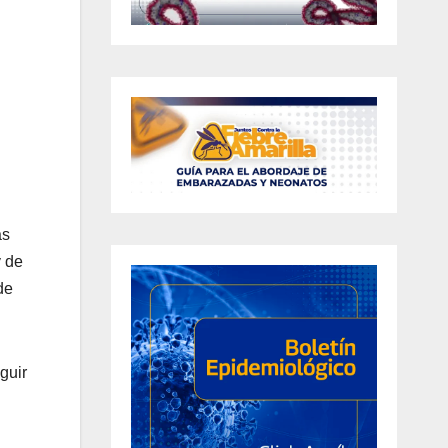
as
y de
de
guir