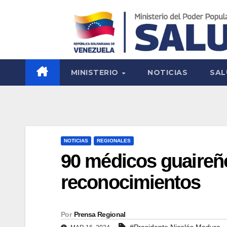
MINISTERIO
NOTICIAS
SAL
NOTICIAS
REGIONALES
90 médicos guaireñ
reconocimientos
Por
Prensa Regional
#Presidente Nicolás Maduro