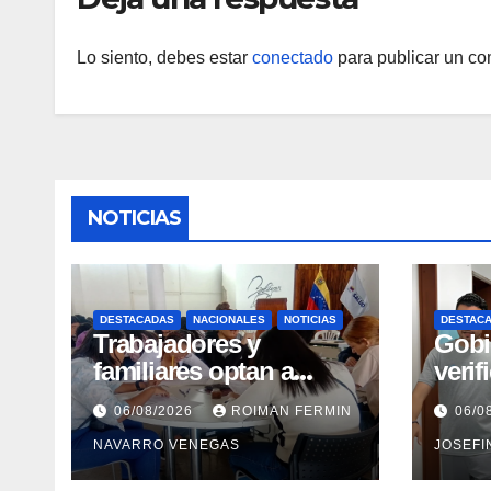
Lo siento, debes estar
conectado
para publicar un co
NOTICIAS
DESTACADAS
NACIONALES
NOTICIAS
DESTAC
Trabajadores y
Gobi
familiares optan a
verif
carreras universitarias
rehab
06/08/2026
ROIMAN FERMIN
06/0
mediante convenio
en el
NAVARRO VENEGAS
JOSEFI
entre MinSalud y la
Marí
UCV