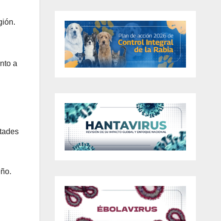
gión.
nto a
ltades
l
eño.