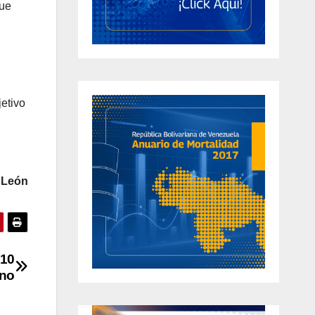
que
etivo
 León
×10
rno