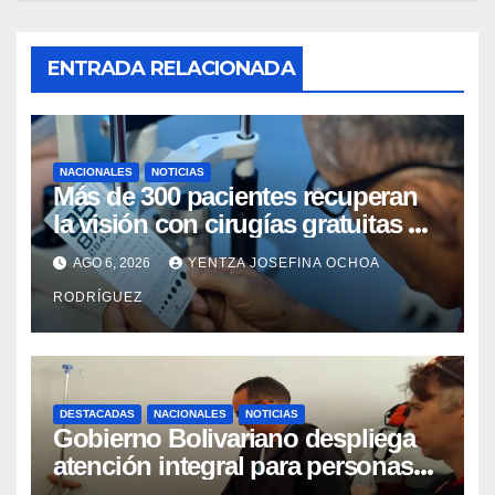
ENTRADA RELACIONADA
NACIONALES
NOTICIAS
Más de 300 pacientes recuperan
la visión con cirugías gratuitas de
cataratas en Zulia
AGO 6, 2026
YENTZA JOSEFINA OCHOA
RODRÍGUEZ
DESTACADAS
NACIONALES
NOTICIAS
Gobierno Bolivariano despliega
atención integral para personas
con discapacidad en