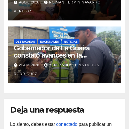
AGO 6, 2026
ROIMAN FERMIN NAVARRO
campamentos de La Guaira
VENEGAS
DESTACADAS
NACIONALES
NOTICIAS
Gobernador de La Guaira
constató avances en la
rehabilitación del Hospitalito de
AGO 6, 2026
YENTZA JOSEFINA OCHOA
Catia la Mar
RODRÍGUEZ
Deja una respuesta
Lo siento, debes estar
conectado
para publicar un