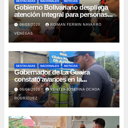
DESTACADAS
NACIONALES
NOTICIAS
Gobierno Bolivariano despliega
atención integral para personas
con discapacidad en
06/08/2026
ROIMAN FERMIN NAVARRO
campamentos de La Guaira
VENEGAS
DESTACADAS
NACIONALES
NOTICIAS
Gobernador de La Guaira
constató avances en la
rehabilitación del Hospitalito de
06/08/2026
YENTZA JOSEFINA OCHOA
Catia la Mar
RODRÍGUEZ