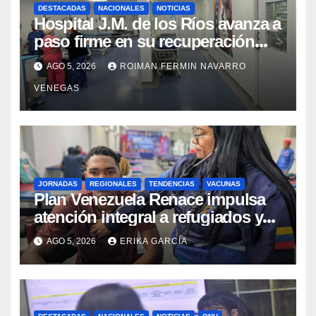
DESTACADAS
NACIONALES
NOTICIAS
Hospital J.M. de los Ríos avanza a
paso firme en su recuperación
tras los recientes eventos
AGO 5, 2026
ROIMAN FERMIN NAVARRO
sísmicos
VENEGAS
JORNADAS
REGIONALES
TENDENCIAS
VACUNAS
​Plan Venezuela Renace impulsa
atención integral a refugiados y
evaluación de vacunación en
AGO 5, 2026
ERIKA GARCÍA
Aragua