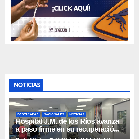
NOTICIAS
DESTACADAS
NACIONALES
NOTICIAS
Hospital J.M. de los Ríos avanza
a paso firme en su recuperación
tras los recientes eventos