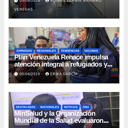
05/08/2026
ROIMAN FERMIN NAVARRO
sísmicos
VENEGAS
JORNADAS
REGIONALES
TENDENCIAS
VACUNAS
​Plan Venezuela Renace impulsa
atención integral a refugiados y
evaluación de vacunación en
05/08/2026
ERIKA GARCÍA
Aragua
DESTACADAS
NACIONALES
NOTICIAS
ONU
MinSalud y la Organización
Mundial de la Salud evaluaron
propuesta técnica integral en