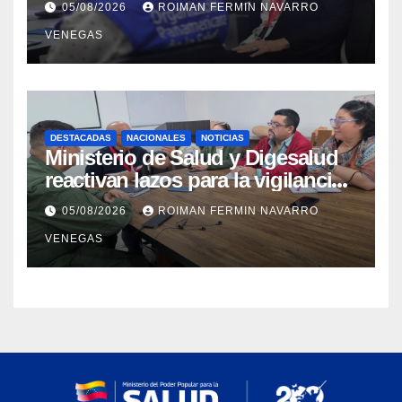
05/08/2026
ROIMAN FERMIN NAVARRO
materia de agua saneamiento e
VENEGAS
higiene ante contingencia
sísmica
DESTACADAS
NACIONALES
NOTICIAS
Ministerio de Salud y Digesalud
reactivan lazos para la vigilancia
epidemiológica y el control de
05/08/2026
ROIMAN FERMIN NAVARRO
enfermedades
VENEGAS