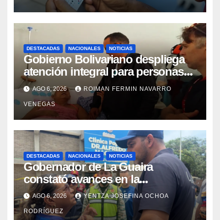
DESTACADAS
NACIONALES
NOTICIAS
Gobierno Bolivariano despliega
atención integral para personas
con discapacidad en
AGO 6, 2026
ROIMAN FERMIN NAVARRO
campamentos de La Guaira
VENEGAS
DESTACADAS
NACIONALES
NOTICIAS
Gobernador de La Guaira
constató avances en la
rehabilitación del Hospitalito de
AGO 6, 2026
YENTZA JOSEFINA OCHOA
Catia la Mar
RODRÍGUEZ