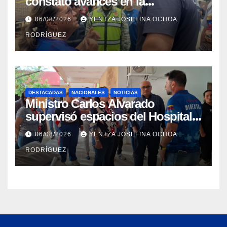
constató avances en la
rehabilitación del Hospitalito de
06/08/2026
YENTZA JOSEFINA OCHOA
Catia la Mar
RODRÍGUEZ
DESTACADAS
NACIONALES
NOTICIAS
Ministro Carlos Alvarado
supervisó espacios del Hospital
Dermatológico Dr. Martín Vegas
06/08/2026
YENTZA JOSEFINA OCHOA
en La Guaira
RODRÍGUEZ