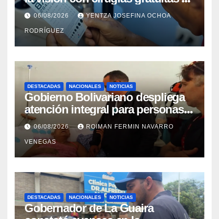
cataratas en Zulia
06/08/2026
YENTZA JOSEFINA OCHOA
RODRÍGUEZ
DESTACADAS
NACIONALES
NOTICIAS
Gobierno Bolivariano despliega
atención integral para personas
con discapacidad en
06/08/2026
ROIMAN FERMIN NAVARRO
campamentos de La Guaira
VENEGAS
DESTACADAS
NACIONALES
NOTICIAS
Gobernador de La Guaira