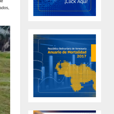
de
tados,