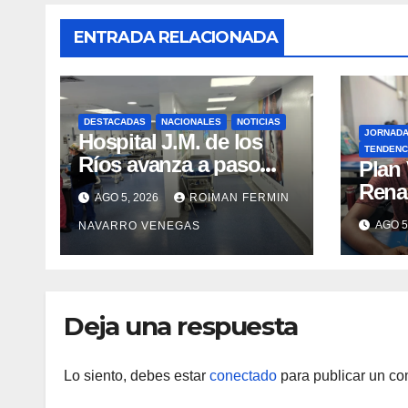
ENTRADA RELACIONADA
DESTACADAS
NACIONALES
NOTICIAS
JORNAD
Hospital J.M. de los
TENDENC
Ríos avanza a paso
​Plan
firme en su
Rena
AGO 5, 2026
ROIMAN FERMIN
recuperación tras los
atenc
AGO 5
NAVARRO VENEGAS
recientes eventos
refug
sísmicos
eval
vacu
Deja una respuesta
Lo siento, debes estar
conectado
para publicar un co