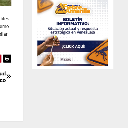
ables
ierno
ilar
lud
ico