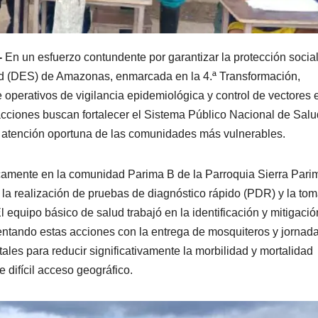
-
En un esfuerzo contundente por garantizar la protección social
lud (DES) de Amazonas, enmarcada en la 4.ª Transformación,
 operativos de vigilancia epidemiológica y control de vectores 
 acciones buscan fortalecer el Sistema Público Nacional de Salu
 la atención oportuna de las comunidades más vulnerables.
icamente en la comunidad Parima B de la Parroquia Sierra Pari
n la realización de pruebas de diagnóstico rápido (PDR) y la to
 equipo básico de salud trabajó en la identificación y mitigació
ntando estas acciones con la entrega de mosquiteros y jornad
les para reducir significativamente la morbilidad y mortalidad
difícil acceso geográfico.