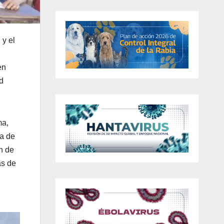
 y el
en
d
ma,
ma de
n de
as de