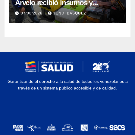
Arvelo recibió insumos y
herramientas para la atención de
07/08/2026
YENDI BASQUEZ
personas con discapacidad
Garantizando el derecho a la salud de todos los venezolanos a
través de un sistema público accesible y de calidad.