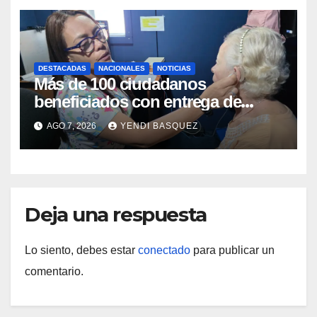
DESTACADAS
NACIONALES
NOTICIAS
Más de 100 ciudadanos
beneficiados con entrega de
prótesis auditivas en el Centro de
AGO 7, 2026
YENDI BASQUEZ
Rehabilitación J.J. Arvelo
Deja una respuesta
Lo siento, debes estar
conectado
para publicar un
comentario.