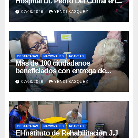
Hospital Dr. Pedro Del Corral en
Guárico
07/08/2026
YENDI BASQUEZ
DESTACADAS
NACIONALES
NOTICIAS
Más de 100 ciudadanos
beneficiados con entrega de
prótesis auditivas en el Centro de
07/08/2026
YENDI BASQUEZ
Rehabilitación J.J. Arvelo
DESTACADAS
NACIONALES
NOTICIAS
El Instituto de Rehabilitación J.J