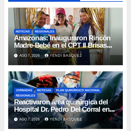
NOTICIAS
REGIONALES
​Amazonas: Inauguraron Rincón
Madre-Bebé en el CPT II Brisas
del Aeropuerto ​Inauguraron
AGO 7, 2026
YENDI BASQUEZ
Rincón
JORNADAS
NOTICIAS
PLAN QUIRÚRGICO NACIONAL
REGIONALES
Reactivaron área quirúrgica del
Hospital Dr. Pedro Del Corral en
Guárico
AGO 7, 2026
YENDI BASQUEZ