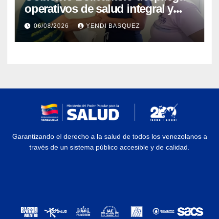
operativos de salud integral y
protección social en los
06/08/2026
YENDI BASQUEZ
municipios Sucre y Mario
Briceño Iragorry del estado
Aragua
Garantizando el derecho a la salud de todos los venezolanos a
través de un sistema público accesible y de calidad.