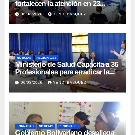
fortalecen la atención en 23
municipios
06/08/2026
YENDI BASQUEZ
NOTICIAS
REGIONALES
Ministerio de Salud Capacita a 36
Profesionales para erradicar la
Tuberculosis en Yaracuy
06/08/2026
YENDI BASQUEZ
JORNADAS
NOTICIAS
REGIONALES
Gobierno Bolivariano despliega