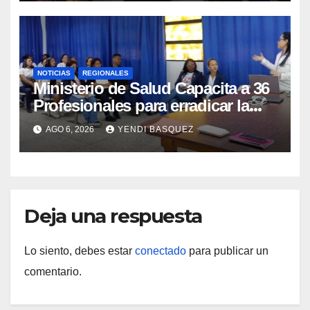
NOTICIAS
REGIONALES
Ministerio de Salud Capacita a 36
Profesionales para erradicar la
Tuberculosis en Yaracuy
AGO 6, 2026
YENDI BASQUEZ
Deja una respuesta
Lo siento, debes estar
conectado
para publicar un
comentario.