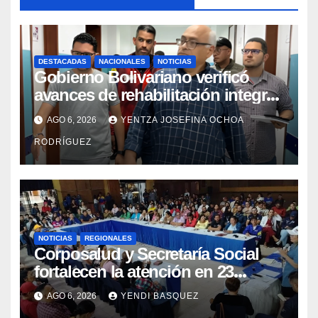
DESTACADAS
NACIONALES
NOTICIAS
Gobierno Bolivariano verificó
avances de rehabilitación integral
en el Hospital Dr. José María
AGO 6, 2026
YENTZA JOSEFINA OCHOA
Vargas
RODRÍGUEZ
NOTICIAS
REGIONALES
Corposalud y Secretaría Social
fortalecen la atención en 23
municipios
AGO 6, 2026
YENDI BASQUEZ