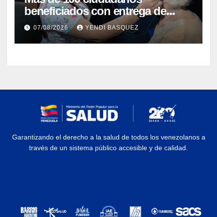
beneficiados con entrega de
prótesis auditivas en el Centro de
07/08/2026
YENDI BASQUEZ
Rehabilitación J.J. Arvelo
Garantizando el derecho a la salud de todos los venezolanos a
través de un sistema público accesible y de calidad.