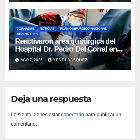
JORNADAS
NOTICIAS
PLAN QUIRÚRGICO NACIONAL
REGIONALES
Reactivaron área quirúrgica del
Hospital Dr. Pedro Del Corral en
Guárico
AGO 7, 2026
YENDI BASQUEZ
Deja una respuesta
Lo siento, debes estar
conectado
para publicar un
comentario.