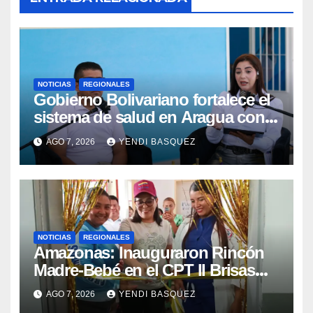
NOTICIAS
REGIONALES
Gobierno Bolivariano fortalece el
sistema de salud en Aragua con
la reinauguración del CDI La Mora
AGO 7, 2026
YENDI BASQUEZ
NOTICIAS
REGIONALES
​Amazonas: Inauguraron Rincón
Madre-Bebé en el CPT II Brisas
del Aeropuerto ​Inauguraron
AGO 7, 2026
YENDI BASQUEZ
Rincón