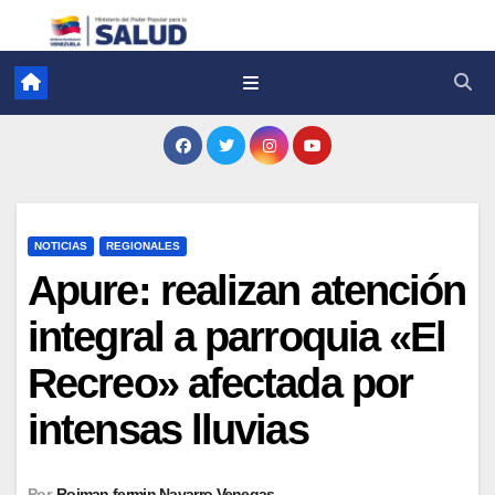
NOTICIAS
REGIONALES
Apure: realizan atención
integral a parroquia «El
Recreo» afectada por
intensas lluvias
Por
Roiman fermin Navarro Venegas