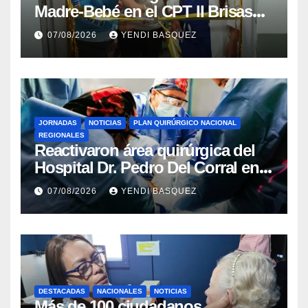
Madre-Bebé en el CPT II Brisas
del Aeropuerto ​Inauguraron
07/08/2026
YENDI BASQUEZ
Rincón
JORNADAS
NOTICIAS
PLAN QUIRÚRGICO NACIONAL
REGIONALES
Reactivaron área quirúrgica del
Hospital Dr. Pedro Del Corral en
Guárico
07/08/2026
YENDI BASQUEZ
DESTACADAS
NACIONALES
NOTICIAS
Más de 100 ciudadanos