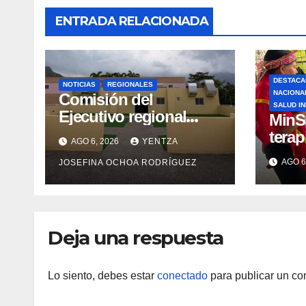
ENTRADA RELACIONADA
DESTACA
NOTICIAS
REGIONALES
NACIONA
Comisión del
SALUD I
Ejecutivo regional
MinS
inspeccionó obras de
terap
AGO 6, 2026
YENTZA
recuperación en la
emoci
AGO 6
JOSEFINA OCHOA RODRÍGUEZ
Maternidad Integral
post-
Aragua
comu
indí
Deja una respuesta
Lo siento, debes estar
conectado
para publicar un co