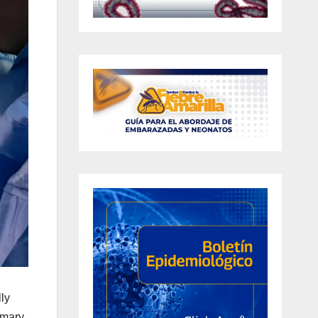
ly
smary