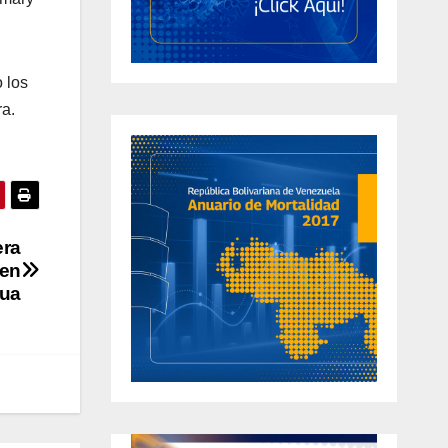
 los
ra.
era
 en
ua