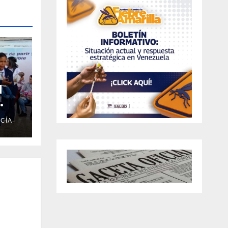
l
CÍA
vida