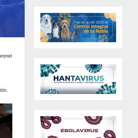
oronel
ión.