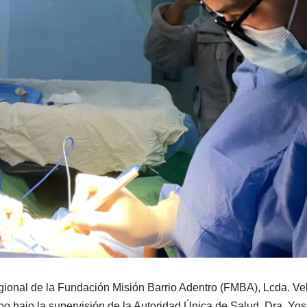
egional de la Fundación Misión Barrio Adentro (FMBA), Lcda. Vel
abo bajo la supervisión de la Autoridad Única de Salud, Dra. Yo