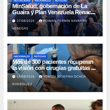
DESTACADAS
NACIONALES
NOTICIAS
MinSalud, gobernación de La
Guaira y Plan Venezuela Renace
iniciaron la rehabilitación integral
07/08/2026
ROIMAN FERMIN NAVARRO
del Centro Psicofamiliar El Niño y
VENEGAS
el Mar
NACIONALES
NOTICIAS
Más de 300 pacientes recuperan
la visión con cirugías gratuitas de
cataratas en Zulia
06/08/2026
YENTZA JOSEFINA OCHOA
RODRÍGUEZ