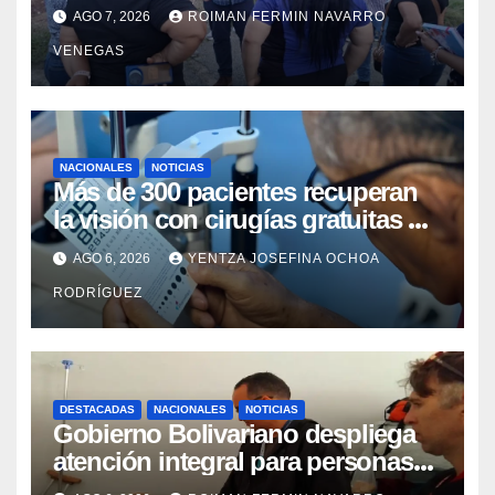
iniciaron la rehabilitación integral
AGO 7, 2026
ROIMAN FERMIN NAVARRO
del Centro Psicofamiliar El Niño y
VENEGAS
el Mar
NACIONALES
NOTICIAS
Más de 300 pacientes recuperan
la visión con cirugías gratuitas de
cataratas en Zulia
AGO 6, 2026
YENTZA JOSEFINA OCHOA
RODRÍGUEZ
DESTACADAS
NACIONALES
NOTICIAS
Gobierno Bolivariano despliega
atención integral para personas
con discapacidad en