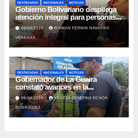
DESTACADAS
NACIONALES
NOTICIAS
Gobierno Bolivariano despliega
atención integral para personas
con discapacidad en
06/08/2026
ROIMAN FERMIN NAVARRO
campamentos de La Guaira
VENEGAS
DESTACADAS
NACIONALES
NOTICIAS
Gobernador de La Guaira
constató avances en la
rehabilitación del Hospitalito de
06/08/2026
YENTZA JOSEFINA OCHOA
Catia la Mar
RODRÍGUEZ