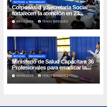
NOTICIAS
REGIONALES
Corposalud y Secretaría Social
fortalecen la atención en 23
municipios
06/08/2026
YENDI BASQUEZ
NOTICIAS
REGIONALES
Ministerio de Salud Capacita a 36
Profesionales para erradicar la
Tuberculosis en Yaracuy
06/08/2026
YENDI BASQUEZ