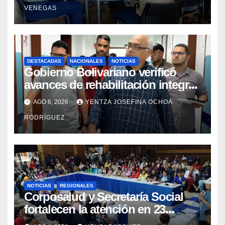
VENEGAS
DESTACADAS
NACIONALES
NOTICIAS
Gobierno Bolivariano verificó
avances de rehabilitación integral
en el Hospital Dr. José María
AGO 6, 2026
YENTZA JOSEFINA OCHOA
Vargas
RODRÍGUEZ
NOTICIAS
REGIONALES
Corposalud y Secretaría Social
fortalecen la atención en 23
municipios