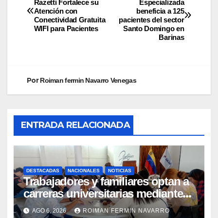
Razetti Fortalece su
Especializada
Atención con
beneficia a 125
Conectividad Gratuita
pacientes del sector
WIFI para Pacientes
Santo Domingo en
Barinas
Por
Roiman fermin Navarro Venegas
ENTRADA RELACIONADA
DESTACADAS
NACIONALES
NOTICIAS
Trabajadores y familiares optan a
carreras universitarias mediante
convenio entre MinSalud y la UCV
AGO 6, 2026
ROIMAN FERMIN NAVARRO