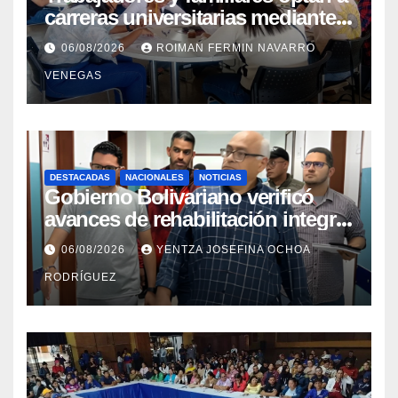
carreras universitarias mediante
convenio entre MinSalud y la
06/08/2026
ROIMAN FERMIN NAVARRO
UCV
VENEGAS
DESTACADAS
NACIONALES
NOTICIAS
Gobierno Bolivariano verificó
avances de rehabilitación integral
en el Hospital Dr. José María
06/08/2026
YENTZA JOSEFINA OCHOA
Vargas
RODRÍGUEZ