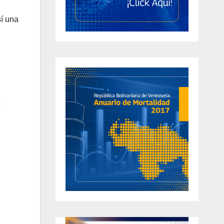
sí una
e