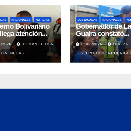
ADAS
NACIONALES
NOTICIAS
DESTACADAS
NACIONALES
NO
erno Bolivariano
Gobernador de La
liega atención
Guaira constató
gral para personas
avances en la
8/2026
ROIMAN FERMIN
06/08/2026
YENTZA
discapacidad en
rehabilitación del
RO VENEGAS
JOSEFINA OCHOA RODRÍGU
amentos de La
Hospitalito de Cati
ra
Mar