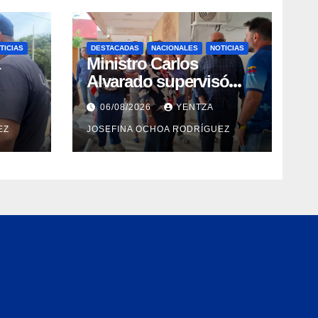
TICIAS
DESTACADAS
NACIONALES
NOTICIAS
Ministro Carlos
Alvarado supervisó
espacios del Hospital
06/08/2026
YENTZA
Dermatológico Dr.
EZ
JOSEFINA OCHOA RODRÍGUEZ
a la
Martín Vegas en La
Guaira