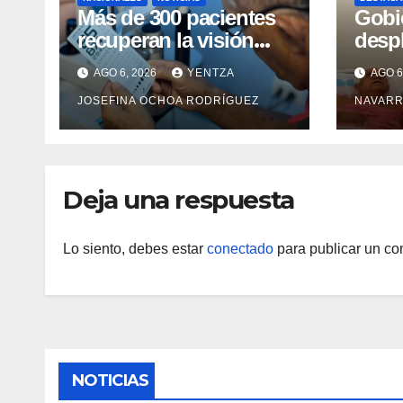
Más de 300 pacientes
Gobi
recuperan la visión
desp
con cirugías gratuitas
integ
AGO 6, 2026
YENTZA
AGO 6
de cataratas en Zulia
con 
JOSEFINA OCHOA RODRÍGUEZ
NAVARR
camp
Guai
Deja una respuesta
Lo siento, debes estar
conectado
para publicar un co
NOTICIAS