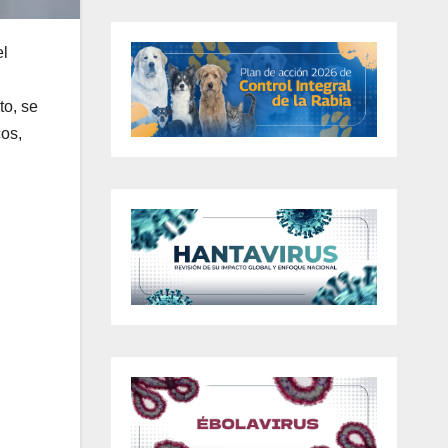
el
to, se
cos,