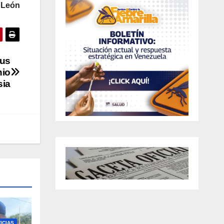
 León
sus
nio
sia
ICIAS