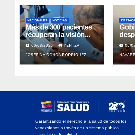
NACIONALES
NOTICIAS
DESTAC
Más de 300 pacientes
Gobi
recuperan la visión
desp
con cirugías gratuitas
inte
06/08/2026
YENTZA
06/0
de cataratas en Zulia
con 
JOSEFINA OCHOA RODRÍGUEZ
NAVAR
camp
Guai
Garantizando el derecho a la salud de todos los
venezolanos a través de un sistema público
accesible y de calidad.